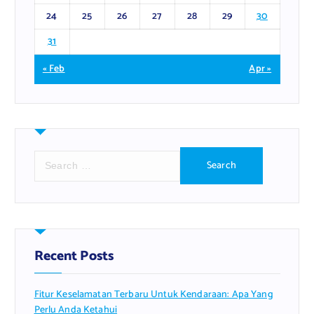
24
25
26
27
28
29
30
31
« Feb
Apr »
S
e
a
r
c
h
f
Recent Posts
o
r
Fitur Keselamatan Terbaru Untuk Kendaraan: Apa Yang
:
Perlu Anda Ketahui