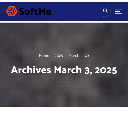
S
k
i
p
t
o
c
o
n
Home
2025
March
03
t
Archives March 3, 2025
e
n
t