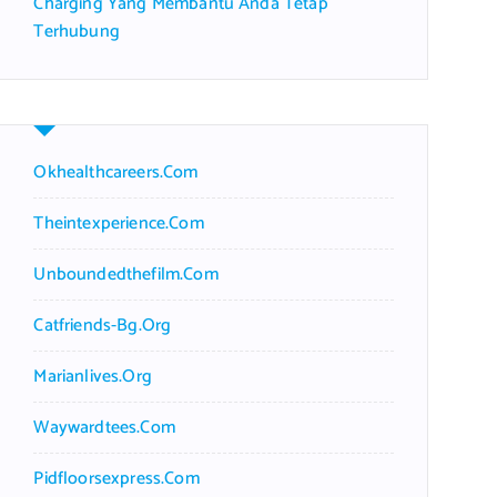
Charging Yang Membantu Anda Tetap
Terhubung
Okhealthcareers.com
Theintexperience.com
Unboundedthefilm.com
Catfriends-Bg.org
Marianlives.org
Waywardtees.com
Pidfloorsexpress.com