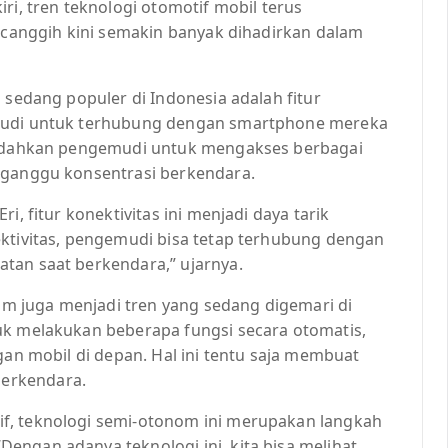
ri, tren teknologi otomotif mobil terus
r canggih kini semakin banyak dihadirkan dalam
 sedang populer di Indonesia adalah fitur
emudi untuk terhubung dengan smartphone mereka
emudahkan pengemudi untuk mengakses berbagai
gganggu konsentrasi berkendara.
i, fitur konektivitas ini menjadi daya tarik
ektivitas, pengemudi bisa tetap terhubung dengan
tan saat berkendara,” ujarnya.
nom juga menjadi tren yang sedang digemari di
uk melakukan beberapa fungsi secara otomatis,
gan mobil di depan. Hal ini tentu saja membuat
erkendara.
f, teknologi semi-otonom ini merupakan langkah
engan adanya teknologi ini, kita bisa melihat