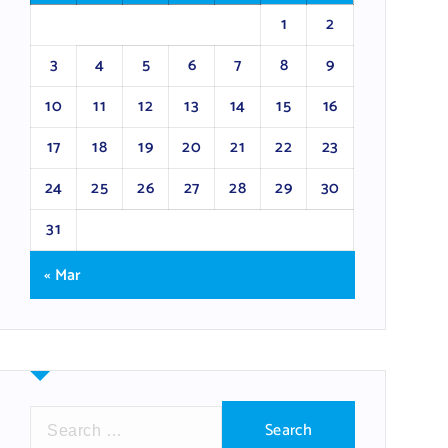
1
2
3
4
5
6
7
8
9
10
11
12
13
14
15
16
17
18
19
20
21
22
23
24
25
26
27
28
29
30
31
« Mar
S
e