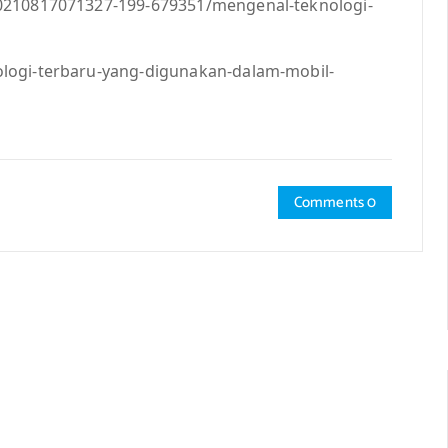
20210817071327-199-679351/mengenal-teknologi-
logi-terbaru-yang-digunakan-dalam-mobil-
Comments 0