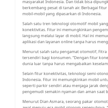
masyarakat Indonesia. Dan tidak bisa dipungki
berkembang pesat di tanah air. Berbagai fitu
mobil-mobil yang dipasarkan di Indonesia.
Salah satu tren teknologi otomotif mobil yang
konektivitas. Fitur ini memungkinkan peng
langsung melalui layar di mobil. Hal ini m
aplikasi dan layanan online tanpa harus men
Menurut salah satu pengamat otomotif, Fitra Er
tersendiri bagi konsumen. “Dengan fitur kon
dunia luar tanpa harus mengabaikan keselama
Selain fitur konektivitas, teknologi semi-oto
Indonesia. Fitur ini memungkinkan mobil unt
seperti parkir sendiri atau menjaga jarak den
pengemudi semakin nyaman dan aman saat b
Menurut Dian Asmara, seorang pakar otomoti
awal menuju era mobil otonom sepenuhnya. “D