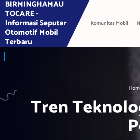
BIRMINGHAMAU
S
k
TOCARE -
i
Informasi Seputar
Komunitas Mobil
M
p
Otomotif Mobil
t
Terbaru
o
c
o
n
t
e
Hom
n
t
Tren Teknolo
P