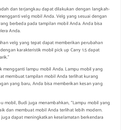
mudah dan terjangkau dapat dilakukan dengan langkah-
mengganti velg mobil Anda. Velg yang sesuai dengan
 yang berbeda pada tampilan mobil Anda. Anda bisa
lera Anda.
ilihan velg yang tepat dapat memberikan perubahan
dengan karakteristik mobil pick up Carry 1.5 dapat
rik.”
uk mengganti lampu mobil Anda. Lampu mobil yang
at membuat tampilan mobil Anda terlihat kurang
gan yang baru, Anda bisa memberikan kesan yang
pu mobil, Budi juga menambahkan, “Lampu mobil yang
ik dan membuat mobil Anda terlihat lebih modern.
ik juga dapat meningkatkan keselamatan berkendara