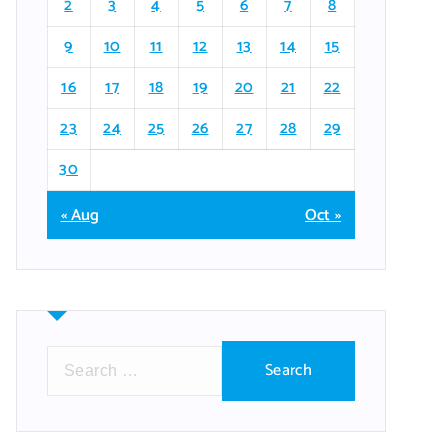
2
3
4
5
6
7
8
9
10
11
12
13
14
15
16
17
18
19
20
21
22
23
24
25
26
27
28
29
30
« Aug
Oct »
S
e
a
r