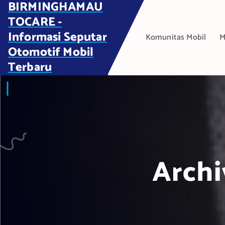
BIRMINGHAMAU
S
k
TOCARE -
i
Informasi Seputar
Komunitas Mobil
M
p
Otomotif Mobil
t
Terbaru
o
c
o
n
t
e
n
t
Archi