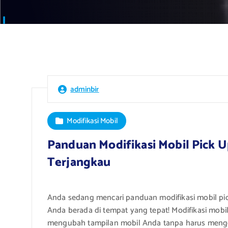
adminbir
Modifikasi Mobil
Panduan Modifikasi Mobil Pick U
Terjangkau
Anda sedang mencari panduan modifikasi mobil pic
Anda berada di tempat yang tepat! Modifikasi mobil 
mengubah tampilan mobil Anda tanpa harus menge