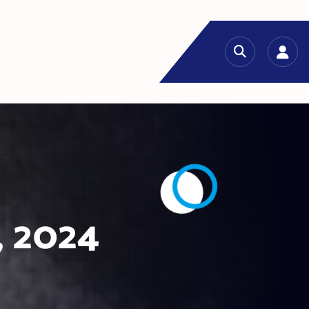
, 2024