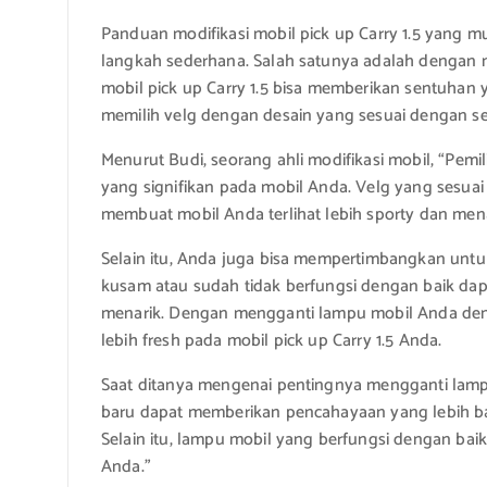
Panduan modifikasi mobil pick up Carry 1.5 yang 
langkah sederhana. Salah satunya adalah dengan 
mobil pick up Carry 1.5 bisa memberikan sentuhan
memilih velg dengan desain yang sesuai dengan se
Menurut Budi, seorang ahli modifikasi mobil, “Pem
yang signifikan pada mobil Anda. Velg yang sesuai 
membuat mobil Anda terlihat lebih sporty dan mena
Selain itu, Anda juga bisa mempertimbangkan unt
kusam atau sudah tidak berfungsi dengan baik dap
menarik. Dengan mengganti lampu mobil Anda den
lebih fresh pada mobil pick up Carry 1.5 Anda.
Saat ditanya mengenai pentingnya mengganti lam
baru dapat memberikan pencahayaan yang lebih ba
Selain itu, lampu mobil yang berfungsi dengan ba
Anda.”