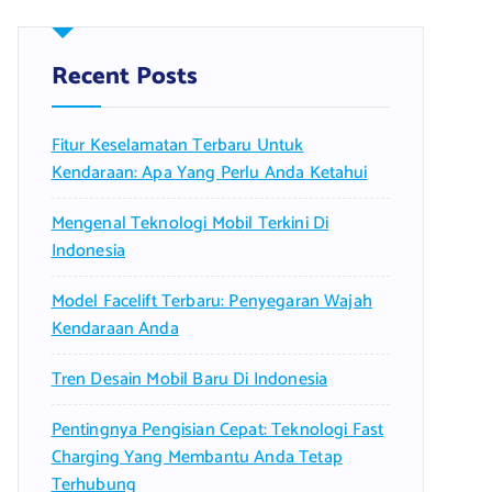
c
h
f
Recent Posts
o
r
Fitur Keselamatan Terbaru Untuk
:
Kendaraan: Apa Yang Perlu Anda Ketahui
Mengenal Teknologi Mobil Terkini Di
Indonesia
Model Facelift Terbaru: Penyegaran Wajah
Kendaraan Anda
Tren Desain Mobil Baru Di Indonesia
Pentingnya Pengisian Cepat: Teknologi Fast
Charging Yang Membantu Anda Tetap
Terhubung