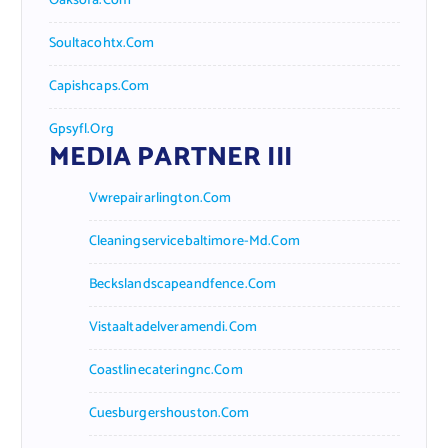
Oaksofa.com
Soultacohtx.com
Capishcaps.com
Gpsyfl.org
MEDIA PARTNER III
Vwrepairarlington.com
Cleaningservicebaltimore-Md.com
Beckslandscapeandfence.com
Vistaaltadelveramendi.com
Coastlinecateringnc.com
Cuesburgershouston.com