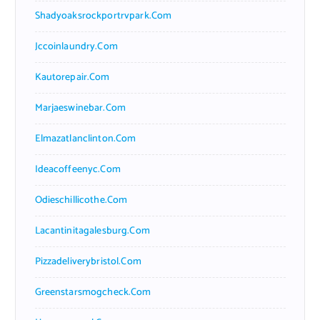
Shadyoaksrockportrvpark.com
Jccoinlaundry.com
Kautorepair.com
Marjaeswinebar.com
Elmazatlanclinton.com
Ideacoffeenyc.com
Odieschillicothe.com
Lacantinitagalesburg.com
Pizzadeliverybristol.com
Greenstarsmogcheck.com