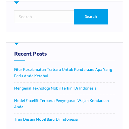
S
e
a
r
c
h
f
Recent Posts
o
r
Fitur Keselamatan Terbaru Untuk Kendaraan: Apa Yang
:
Perlu Anda Ketahui
Mengenal Teknologi Mobil Terkini Di Indonesia
Model Facelift Terbaru: Penyegaran Wajah Kendaraan
Anda
Tren Desain Mobil Baru Di Indonesia