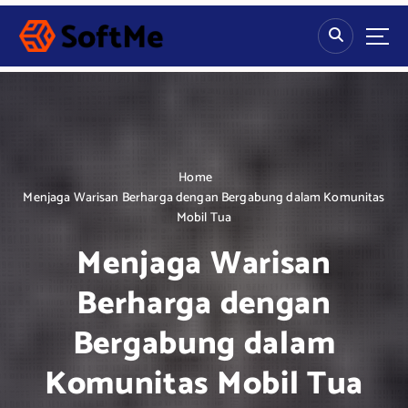
S
k
i
p
t
o
c
o
n
Home
t
Menjaga Warisan Berharga dengan Bergabung dalam Komunitas
e
Mobil Tua
n
Menjaga Warisan
t
Berharga dengan
Bergabung dalam
Komunitas Mobil Tua