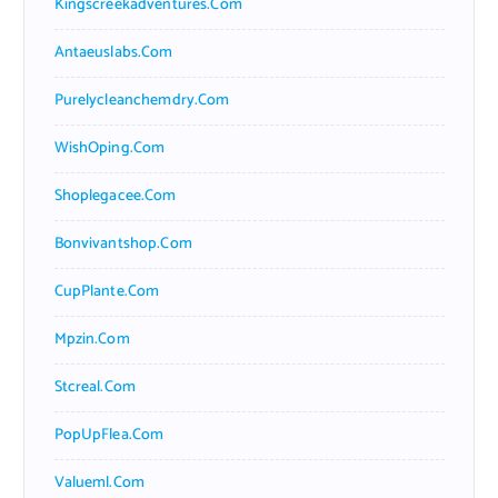
Kingscreekadventures.com
Antaeuslabs.com
Purelycleanchemdry.com
WishOping.com
Shoplegacee.com
Bonvivantshop.com
CupPlante.com
Mpzin.com
Stcreal.com
PopUpFlea.com
Valueml.com