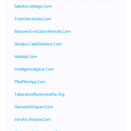
Salesforceblogs.com
TrainGames365.com
BaytownEvaCationRentals.com
JabalpurCakeDelivery.com
Halobjd.com
Intelligenceqatar.com
PikaPikaApp.com
Takecareofbusinessdfw.org
HamadaOfJapan.com
VersifyLifestyle.com