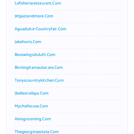
Lafisheriarestaurant.com
915jazzandmore.com
Aguadulce-Countryfair.com
Jakehovis.com
Bosswingsduluth.com
Birminghamautocare.com
Tonyscountrykitchen.com
Jbellasnailspa.com
Mychaihouse.com
Alvisgrooming.com
Thegeorginaestate.com