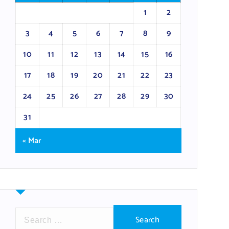
1
2
3
4
5
6
7
8
9
10
11
12
13
14
15
16
17
18
19
20
21
22
23
24
25
26
27
28
29
30
31
« Mar
S
e