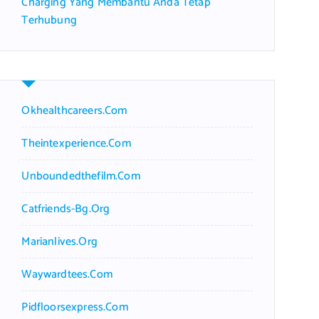
Charging Yang Membantu Anda Tetap
Terhubung
Okhealthcareers.com
Theintexperience.com
Unboundedthefilm.com
Catfriends-Bg.org
Marianlives.org
Waywardtees.com
Pidfloorsexpress.com