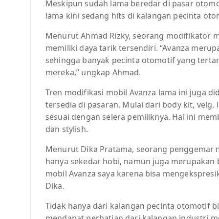
Meskipun sudah lama beredar di pasar otomot
lama kini sedang hits di kalangan pecinta otom
Menurut Ahmad Rizky, seorang modifikator mob
memiliki daya tarik tersendiri. “Avanza meru
sehingga banyak pecinta otomotif yang tert
mereka,” ungkap Ahmad.
Tren modifikasi mobil Avanza lama ini juga d
tersedia di pasaran. Mulai dari body kit, velg
sesuai dengan selera pemiliknya. Hal ini mem
dan stylish.
Menurut Dika Pratama, seorang penggemar mo
hanya sekedar hobi, namun juga merupakan be
mobil Avanza saya karena bisa mengekspresika
Dika.
Tidak hanya dari kalangan pecinta otomotif bi
mendapat perhatian dari kalangan industri m