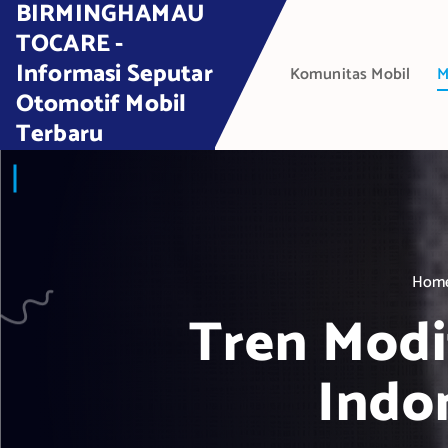
BIRMINGHAMAU
S
k
TOCARE -
i
Informasi Seputar
Komunitas Mobil
M
p
Otomotif Mobil
t
Terbaru
o
c
o
n
t
e
Hom
n
t
Tren Modi
Indo