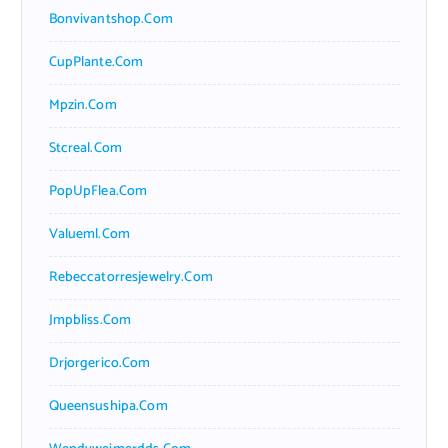
Bonvivantshop.com
CupPlante.com
Mpzin.com
Stcreal.com
PopUpFlea.com
Valueml.com
Rebeccatorresjewelry.com
Jmpbliss.com
Drjorgerico.com
Queensushipa.com