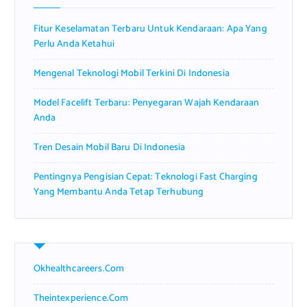
r
Fitur Keselamatan Terbaru Untuk Kendaraan: Apa Yang
:
Perlu Anda Ketahui
Mengenal Teknologi Mobil Terkini Di Indonesia
Model Facelift Terbaru: Penyegaran Wajah Kendaraan
Anda
Tren Desain Mobil Baru Di Indonesia
Pentingnya Pengisian Cepat: Teknologi Fast Charging
Yang Membantu Anda Tetap Terhubung
Okhealthcareers.com
Theintexperience.com