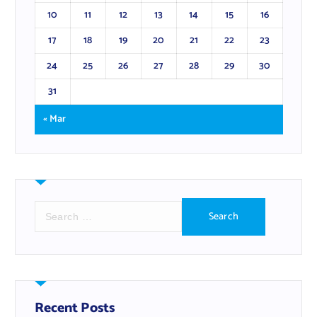
10
11
12
13
14
15
16
17
18
19
20
21
22
23
24
25
26
27
28
29
30
31
« Mar
S
e
a
r
c
h
f
Recent Posts
o