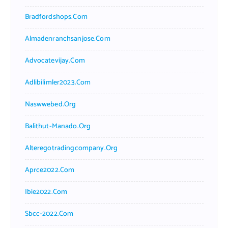
Bradfordshops.com
Almadenranchsanjose.com
Advocatevijay.com
Adlibilimler2023.com
Naswwebed.org
Balithut-Manado.org
Alteregotradingcompany.org
Aprce2022.com
Ibie2022.com
Sbcc-2022.com