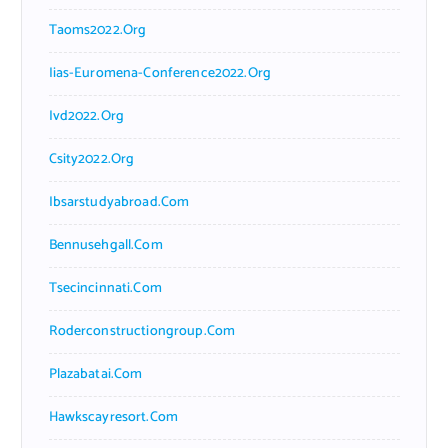
Taoms2022.org
Iias-Euromena-Conference2022.org
Ivd2022.org
Csity2022.org
Ibsarstudyabroad.com
Bennusehgall.com
Tsecincinnati.com
Roderconstructiongroup.com
Plazabatai.com
Hawkscayresort.com