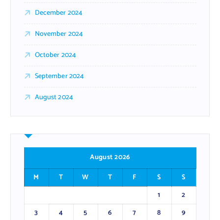
December 2024
November 2024
October 2024
September 2024
August 2024
August 2026
M
T
W
T
F
S
S
1
2
3
4
5
6
7
8
9