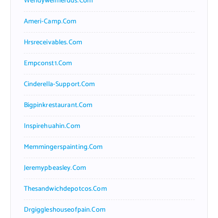
Wendyweimerdds.com
Ameri-Camp.com
Hrsreceivables.com
Empconst1.com
Cinderella-Support.com
Bigpinkrestaurant.com
Inspirehuahin.com
Memmingerspainting.com
Jeremypbeasley.com
Thesandwichdepotcos.com
Drgiggleshouseofpain.com