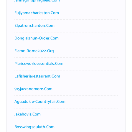
Jannagrillspringfield.com
Fujiyamacharleston.com
Elpatronchardon.com
Donglaishun-Order.com
Fiamc-Rome2022.org
Mariceworldessentials.com
Lafisheriarestaurant.com
915jazzandmore.com
Aguadulce-Countryfair.com
Jakehovis.com
Bosswingsduluth.com