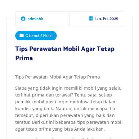
Jan, Fri, 2025
adminbir
Otomotif Mobil
Tips Perawatan Mobil Agar Tetap
Prima
Tips Perawatan Mobil Agar Tetap Prima
Siapa yang tidak ingin memiliki mobil yang selalu
terlihat prima dan terawat? Tentu saja, setiap
pemilik mobil pasti ingin mobilnya tetap dalam
kondisi yang baik. Namun, untuk mencapai hal
tersebut, diperlukan perawatan yang baik dan
teratur. Berikut ini beberapa tips perawatan mobil
agar tetap prima yang bisa Anda lakukan.