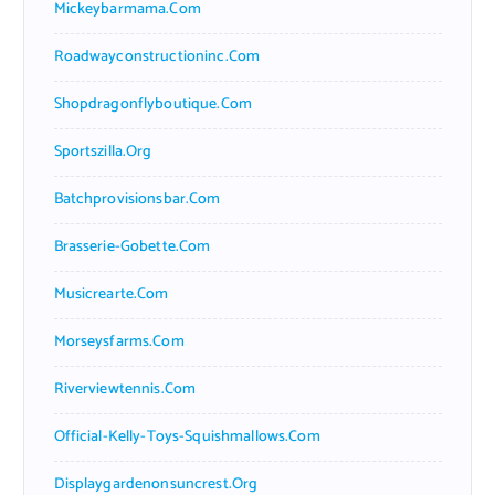
Mickeybarmama.com
Roadwayconstructioninc.com
Shopdragonflyboutique.com
Sportszilla.org
Batchprovisionsbar.com
Brasserie-Gobette.com
Musicrearte.com
Morseysfarms.com
Riverviewtennis.com
Official-Kelly-Toys-Squishmallows.com
Displaygardenonsuncrest.org