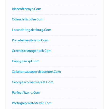
Ideacoffeenyc.com
Odieschillicothe.com
Lacantinitagalesburg.com
Pizzadeliverybristol.com
Greenstarsmogcheck.com
Happypawspl.com
Callahansautoservicecenter.com
Georgiascornermarket.com
Perfectfit24-7.com
Portugalprivatedriver.com