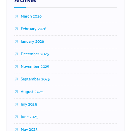
Archives
March 2026
February 2026
January 2026
December 2025
November 2025
September 2025
August 2025
July 2025
June 2025
May 2025