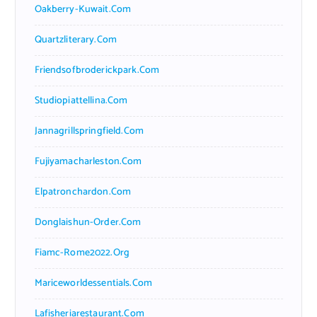
Oakberry-Kuwait.com
Quartzliterary.com
Friendsofbroderickpark.com
Studiopiattellina.com
Jannagrillspringfield.com
Fujiyamacharleston.com
Elpatronchardon.com
Donglaishun-Order.com
Fiamc-Rome2022.org
Mariceworldessentials.com
Lafisheriarestaurant.com