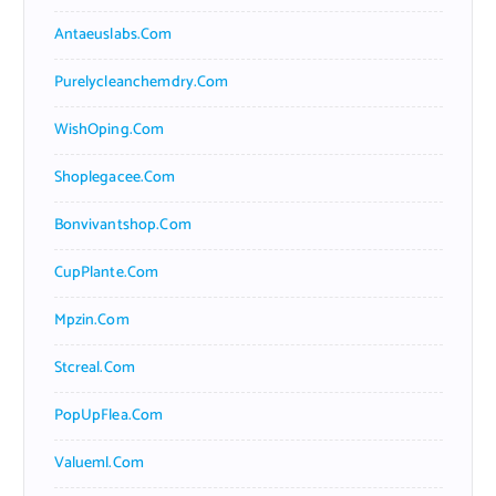
Antaeuslabs.com
Purelycleanchemdry.com
WishOping.com
Shoplegacee.com
Bonvivantshop.com
CupPlante.com
Mpzin.com
Stcreal.com
PopUpFlea.com
Valueml.com