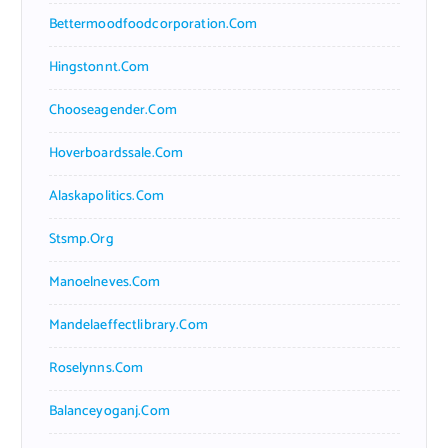
Bettermoodfoodcorporation.com
Hingstonnt.com
Chooseagender.com
Hoverboardssale.com
Alaskapolitics.com
Stsmp.org
Manoelneves.com
Mandelaeffectlibrary.com
Roselynns.com
Balanceyoganj.com