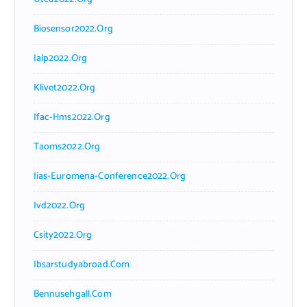
Biosensor2022.org
Ialp2022.org
Klivet2022.org
Ifac-Hms2022.org
Taoms2022.org
Iias-Euromena-Conference2022.org
Ivd2022.org
Csity2022.org
Ibsarstudyabroad.com
Bennusehgall.com