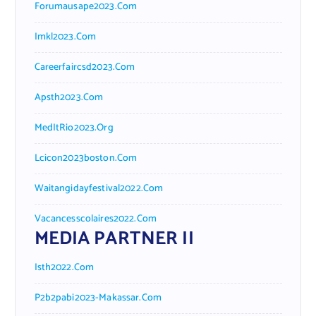
Forumausape2023.com
Imkl2023.com
Careerfaircsd2023.com
Apsth2023.com
MedItRio2023.org
Lcicon2023boston.com
Waitangidayfestival2022.com
Vacancesscolaires2022.com
MEDIA PARTNER II
Isth2022.com
P2b2pabi2023-Makassar.com