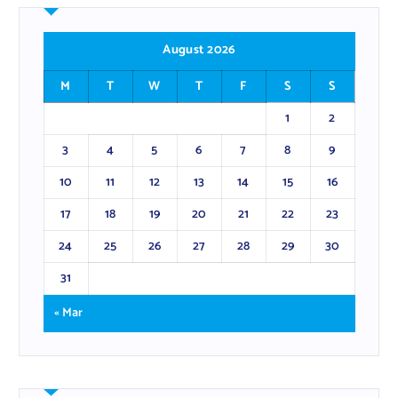
August 2026
M
T
W
T
F
S
S
1
2
3
4
5
6
7
8
9
10
11
12
13
14
15
16
17
18
19
20
21
22
23
24
25
26
27
28
29
30
31
« Mar