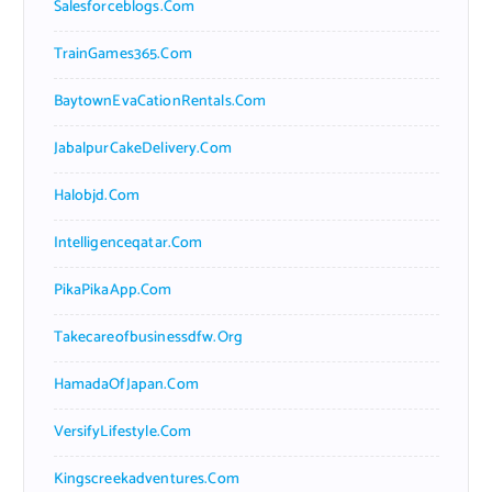
Salesforceblogs.com
TrainGames365.com
BaytownEvaCationRentals.com
JabalpurCakeDelivery.com
Halobjd.com
Intelligenceqatar.com
PikaPikaApp.com
Takecareofbusinessdfw.org
HamadaOfJapan.com
VersifyLifestyle.com
Kingscreekadventures.com