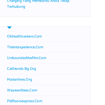
Charging Yang Membantu Anda Tetap
Terhubung
Okhealthcareers.com
Theintexperience.com
Unboundedthefilm.com
Catfriends-Bg.org
Marianlives.org
Waywardtees.com
Pidfloorsexpress.com