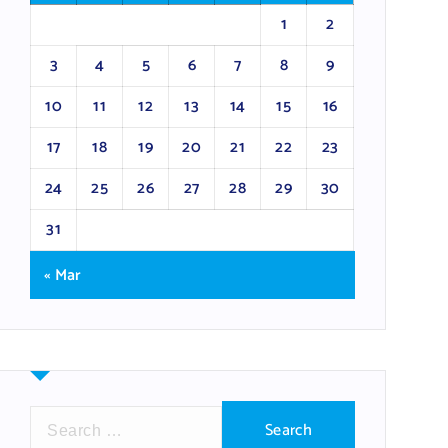
1
2
3
4
5
6
7
8
9
10
11
12
13
14
15
16
17
18
19
20
21
22
23
24
25
26
27
28
29
30
31
« Mar
S
e