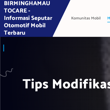
BIRMINGHAMAU
S
k
TOCARE -
i
Informasi Seputar
Komunitas Mobil
M
p
Otomotif Mobil
t
Terbaru
o
c
o
n
t
e
n
t
Tips Modifika