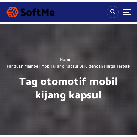
S
k
i
p
t
o
c
o
n
Home
t
Panduan Membeli Mobil Kijang Kapsul Baru dengan Harga Terbaik
e
Tag otomotif mobil
n
t
kijang kapsul