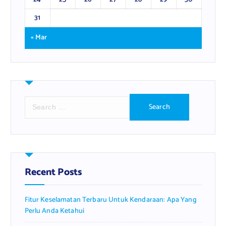
31
« Mar
S
e
a
r
c
h
f
Recent Posts
o
r
Fitur Keselamatan Terbaru Untuk Kendaraan: Apa Yang
:
Perlu Anda Ketahui