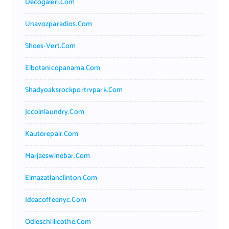
Decogaleri.com
Unavozparadios.com
Shoes-Vert.com
Elbotanicopanama.com
Shadyoaksrockportrvpark.com
Jccoinlaundry.com
Kautorepair.com
Marjaeswinebar.com
Elmazatlanclinton.com
Ideacoffeenyc.com
Odieschillicothe.com