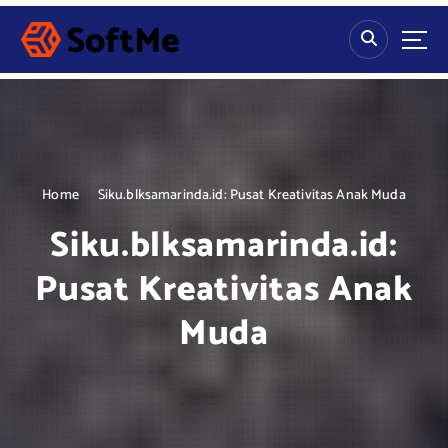
S
k
i
p
t
o
c
o
n
Home
Siku.blksamarinda.id: Pusat Kreativitas Anak Muda
t
Siku.blksamarinda.id:
e
n
Pusat Kreativitas Anak
t
Muda