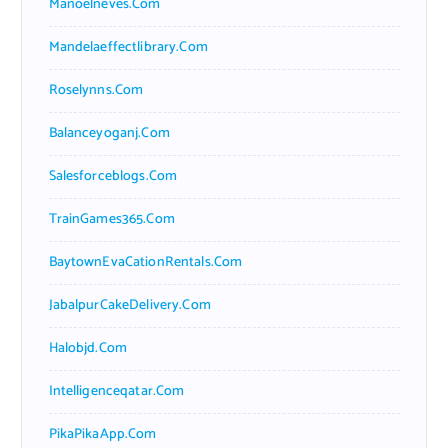
Manoelneves.com
Mandelaeffectlibrary.com
Roselynns.com
Balanceyoganj.com
Salesforceblogs.com
TrainGames365.com
BaytownEvaCationRentals.com
JabalpurCakeDelivery.com
Halobjd.com
Intelligenceqatar.com
PikaPikaApp.com