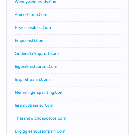
Wendyweimerdds.com
Ameri-Camp.com
Hrsreceivables.com
Empconst1.com
Cinderella-Support.com
Bigpinkrestaurant.com
Inspirehuahin.com
Memmingerspainting.com
Jeremypbeasley.com
Thesandwichdepotcos.com
Drgiggleshouseofpain.com