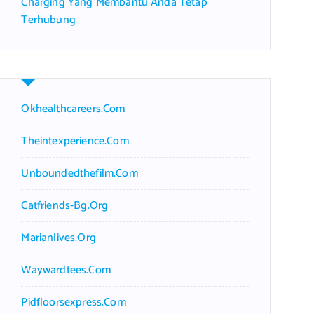
Charging Yang Membantu Anda Tetap
Terhubung
Okhealthcareers.com
Theintexperience.com
Unboundedthefilm.com
Catfriends-Bg.org
Marianlives.org
Waywardtees.com
Pidfloorsexpress.com