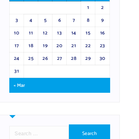
1
2
3
4
5
6
7
8
9
10
11
12
13
14
15
16
17
18
19
20
21
22
23
24
25
26
27
28
29
30
31
« Mar
S
e