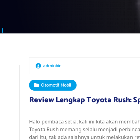
adminbir
Otomotif Mobil
Review Lengkap Toyota Rush: Spe
Halo pembaca setia, kali ini kita akan membah
Toyota Rush memang selalu menjadi perbinca
dari itu, tak ada salahnya untuk melakukan r