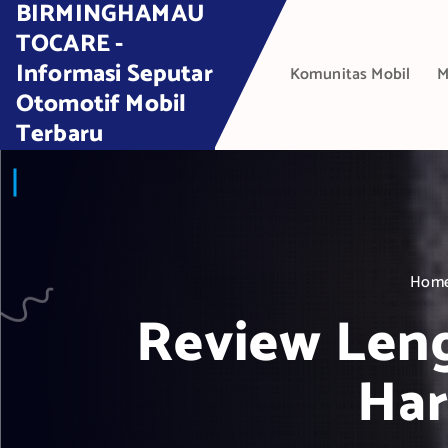
BIRMINGHAMAU
S
k
TOCARE -
i
Informasi Seputar
Komunitas Mobil
M
p
Otomotif Mobil
t
Terbaru
o
c
o
n
t
e
Hom
n
t
Review Leng
Har