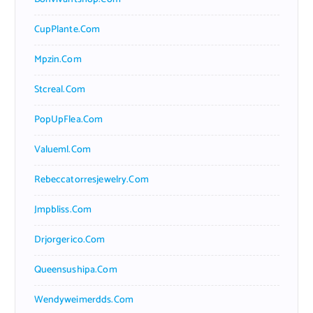
CupPlante.com
Mpzin.com
Stcreal.com
PopUpFlea.com
Valueml.com
Rebeccatorresjewelry.com
Jmpbliss.com
Drjorgerico.com
Queensushipa.com
Wendyweimerdds.com