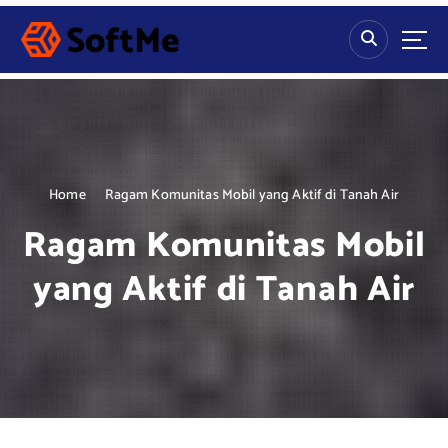
S
k
i
p
t
o
c
o
n
Home
Ragam Komunitas Mobil yang Aktif di Tanah Air
t
Ragam Komunitas Mobil
e
n
yang Aktif di Tanah Air
t