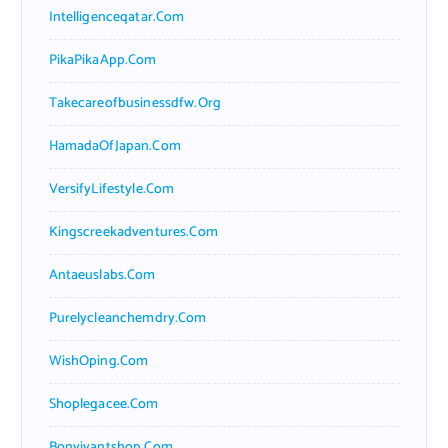
Intelligenceqatar.com
PikaPikaApp.com
Takecareofbusinessdfw.org
HamadaOfJapan.com
VersifyLifestyle.com
Kingscreekadventures.com
Antaeuslabs.com
Purelycleanchemdry.com
WishOping.com
Shoplegacee.com
Bonvivantshop.com