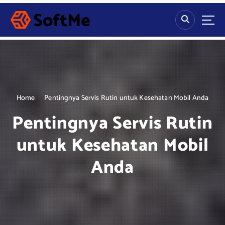
S
k
i
p
t
o
c
o
n
Home
Pentingnya Servis Rutin untuk Kesehatan Mobil Anda
t
Pentingnya Servis Rutin
e
n
untuk Kesehatan Mobil
t
Anda