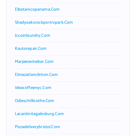
Elbotanicopanama.com
Shadyoaksrockportrvpark.com
Jccoinlaundry.com
Kautorepair.com
Marjaeswinebar.com
Elmazatlanclinton.com
Ideacoffeenyc.com
Odieschillicothe.com
Lacantinitagalesburg.com
Pizzadeliverybristol.com