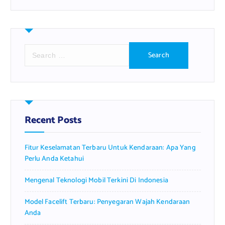
S
e
a
r
c
h
f
Recent Posts
o
r
Fitur Keselamatan Terbaru Untuk Kendaraan: Apa Yang
:
Perlu Anda Ketahui
Mengenal Teknologi Mobil Terkini Di Indonesia
Model Facelift Terbaru: Penyegaran Wajah Kendaraan
Anda