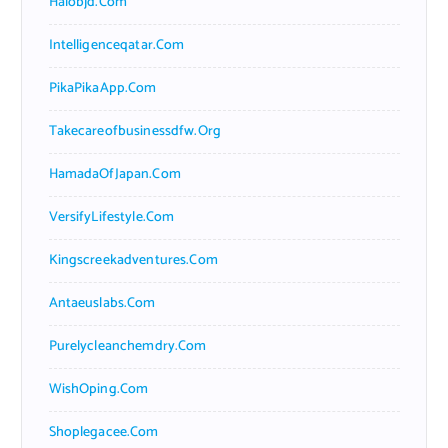
Halobjd.com
Intelligenceqatar.com
PikaPikaApp.com
Takecareofbusinessdfw.org
HamadaOfJapan.com
VersifyLifestyle.com
Kingscreekadventures.com
Antaeuslabs.com
Purelycleanchemdry.com
WishOping.com
Shoplegacee.com