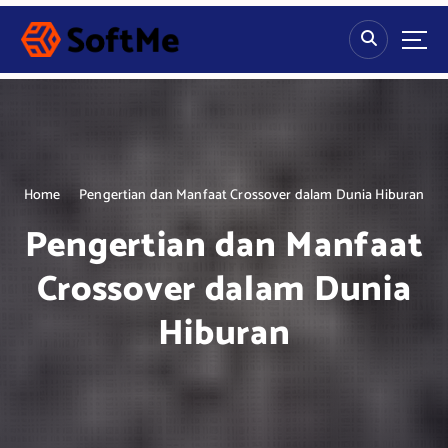
S
k
i
p
t
o
c
o
n
Home
Pengertian dan Manfaat Crossover dalam Dunia Hiburan
t
Pengertian dan Manfaat
e
n
Crossover dalam Dunia
t
Hiburan