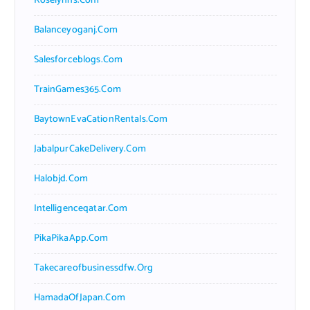
Roselynns.com
Balanceyoganj.com
Salesforceblogs.com
TrainGames365.com
BaytownEvaCationRentals.com
JabalpurCakeDelivery.com
Halobjd.com
Intelligenceqatar.com
PikaPikaApp.com
Takecareofbusinessdfw.org
HamadaOfJapan.com