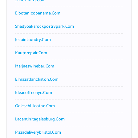
Shoes-Vert.com
Elbotanicopanama.com
Shadyoaksrockportrvpark.com
Jccoinlaundry.com
Kautorepair.com
Marjaeswinebar.com
Elmazatlanclinton.com
Ideacoffeenyc.com
Odieschillicothe.com
Lacantinitagalesburg.com
Pizzadeliverybristol.com