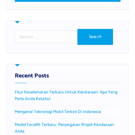
S
e
a
r
c
h
f
Recent Posts
o
r
Fitur Keselamatan Terbaru Untuk Kendaraan: Apa Yang
:
Perlu Anda Ketahui
Mengenal Teknologi Mobil Terkini Di Indonesia
Model Facelift Terbaru: Penyegaran Wajah Kendaraan
Anda