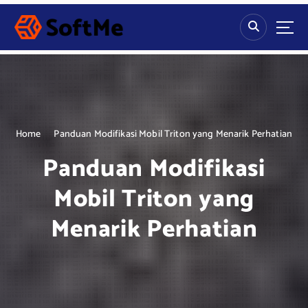
S
k
i
p
t
o
c
o
n
Home
Panduan Modifikasi Mobil Triton yang Menarik Perhatian
t
Panduan Modifikasi
e
n
Mobil Triton yang
t
Menarik Perhatian