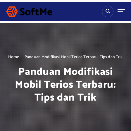
S
k
i
p
t
o
c
o
n
Home
Panduan Modifikasi Mobil Terios Terbaru: Tips dan Trik
t
Panduan Modifikasi
e
n
Mobil Terios Terbaru:
t
Tips dan Trik