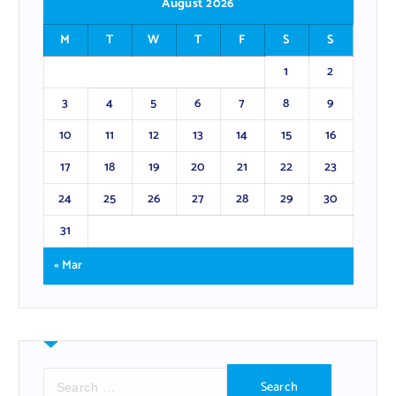
August 2026
M
T
W
T
F
S
S
1
2
3
4
5
6
7
8
9
10
11
12
13
14
15
16
17
18
19
20
21
22
23
24
25
26
27
28
29
30
31
« Mar
S
e