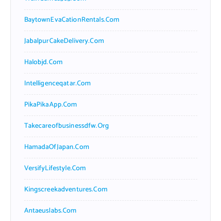
BaytownEvaCationRentals.com
JabalpurCakeDelivery.com
Halobjd.com
Intelligenceqatar.com
PikaPikaApp.com
Takecareofbusinessdfw.org
HamadaOfJapan.com
VersifyLifestyle.com
Kingscreekadventures.com
Antaeuslabs.com