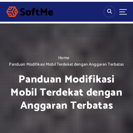
S
k
i
p
t
o
c
o
n
Home
t
Panduan Modifikasi Mobil Terdekat dengan Anggaran Terbatas
e
Panduan Modifikasi
n
t
Mobil Terdekat dengan
Anggaran Terbatas