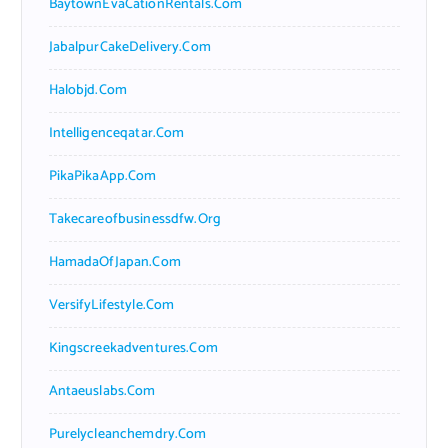
BaytownEvaCationRentals.com
JabalpurCakeDelivery.com
Halobjd.com
Intelligenceqatar.com
PikaPikaApp.com
Takecareofbusinessdfw.org
HamadaOfJapan.com
VersifyLifestyle.com
Kingscreekadventures.com
Antaeuslabs.com
Purelycleanchemdry.com