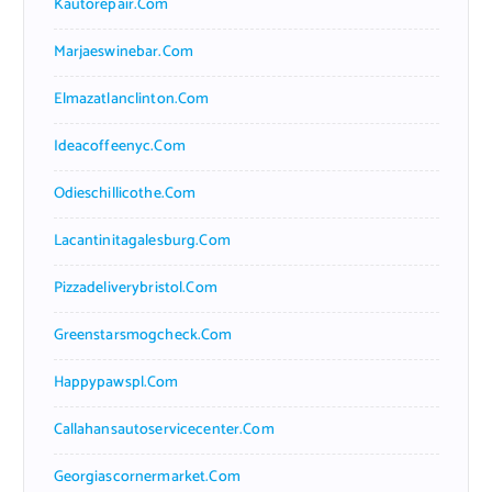
Kautorepair.com
Marjaeswinebar.com
Elmazatlanclinton.com
Ideacoffeenyc.com
Odieschillicothe.com
Lacantinitagalesburg.com
Pizzadeliverybristol.com
Greenstarsmogcheck.com
Happypawspl.com
Callahansautoservicecenter.com
Georgiascornermarket.com