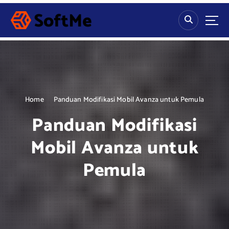
S
k
i
p
t
o
c
o
n
Home
Panduan Modifikasi Mobil Avanza untuk Pemula
t
Panduan Modifikasi
e
n
Mobil Avanza untuk
t
Pemula