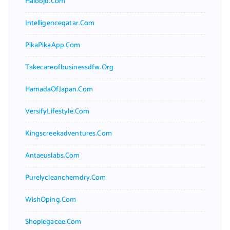
Halobjd.com
Intelligenceqatar.com
PikaPikaApp.com
Takecareofbusinessdfw.org
HamadaOfJapan.com
VersifyLifestyle.com
Kingscreekadventures.com
Antaeuslabs.com
Purelycleanchemdry.com
WishOping.com
Shoplegacee.com