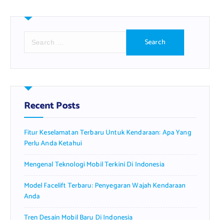
S
e
a
r
c
h
f
Recent Posts
o
r
Fitur Keselamatan Terbaru Untuk Kendaraan: Apa Yang
:
Perlu Anda Ketahui
Mengenal Teknologi Mobil Terkini Di Indonesia
Model Facelift Terbaru: Penyegaran Wajah Kendaraan
Anda
Tren Desain Mobil Baru Di Indonesia