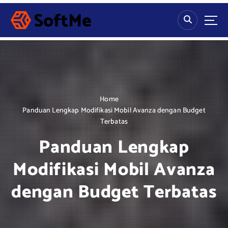
S
k
i
p
t
o
c
o
n
Home
t
Panduan Lengkap Modifikasi Mobil Avanza dengan Budget
e
Terbatas
n
Panduan Lengkap
t
Modifikasi Mobil Avanza
dengan Budget Terbatas