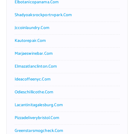
Elbotanicopanama.com
Shadyoaksrockportrvpark.com
Jccoinlaundry.com
Kautorepair.com
Marjaeswinebar.com
Elmazatlanclinton.com
Ideacoffeenyc.com
Odieschillicothe.com
Lacantinitagalesburg.com
Pizzadeliverybristol.com
Greenstarsmogcheck.com