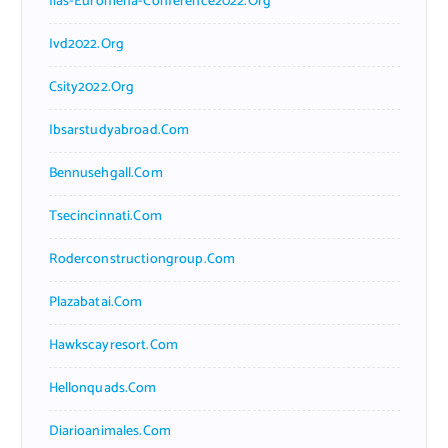
Iias-Euromena-Conference2022.org
Ivd2022.org
Csity2022.org
Ibsarstudyabroad.com
Bennusehgall.com
Tsecincinnati.com
Roderconstructiongroup.com
Plazabatai.com
Hawkscayresort.com
Hellonquads.com
Diarioanimales.com