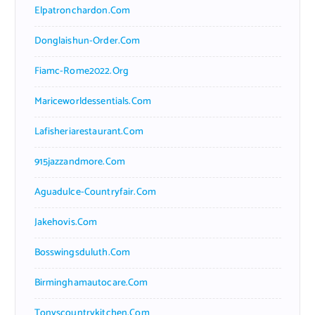
Elpatronchardon.com
Donglaishun-Order.com
Fiamc-Rome2022.org
Mariceworldessentials.com
Lafisheriarestaurant.com
915jazzandmore.com
Aguadulce-Countryfair.com
Jakehovis.com
Bosswingsduluth.com
Birminghamautocare.com
Tonyscountrykitchen.com