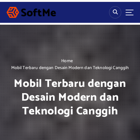
S
k
i
p
t
o
c
o
n
Home
t
Mobil Terbaru dengan Desain Modern dan Teknologi Canggih
e
Mobil Terbaru dengan
n
t
Desain Modern dan
Teknologi Canggih