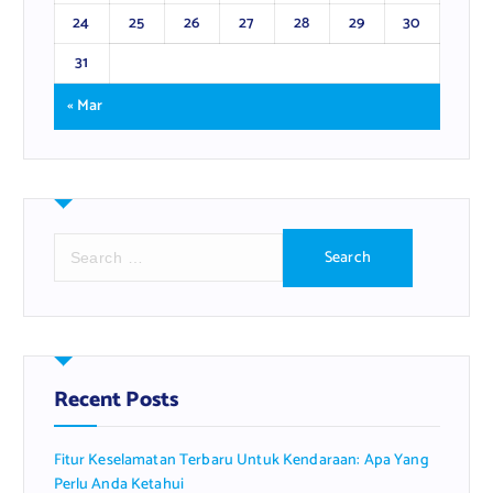
24
25
26
27
28
29
30
31
« Mar
S
e
a
r
c
h
f
Recent Posts
o
r
Fitur Keselamatan Terbaru Untuk Kendaraan: Apa Yang
:
Perlu Anda Ketahui