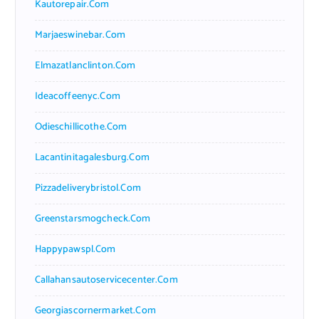
Kautorepair.com
Marjaeswinebar.com
Elmazatlanclinton.com
Ideacoffeenyc.com
Odieschillicothe.com
Lacantinitagalesburg.com
Pizzadeliverybristol.com
Greenstarsmogcheck.com
Happypawspl.com
Callahansautoservicecenter.com
Georgiascornermarket.com