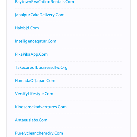
BaytownEvaCationRentals.com
JabalpurCakeDelivery.com
Halobjd.com
Intelligenceqatar.com
PikaPikaApp.com
Takecareofbusinessdfw.org
HamadaOfJapan.com
VersifyLifestyle.com
Kingscreekadventures.com
Antaeuslabs.com
Purelycleanchemdry.com