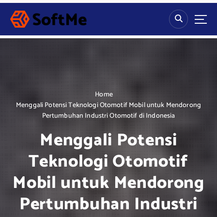
S
k
i
p
t
o
c
o
n
Home
t
Menggali Potensi Teknologi Otomotif Mobil untuk Mendorong
e
Pertumbuhan Industri Otomotif di Indonesia
n
Menggali Potensi
t
Teknologi Otomotif
Mobil untuk Mendorong
Pertumbuhan Industri