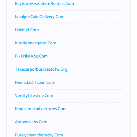
BaytownEvaCationRentals.com
JabalpurCakeDelivery.com
Halobjd.com
Intelligenceqatar.com
PikaPikaApp.com
Takecareofbusinessdfw.org
HamadaOfJapan.com
VersifyLifestyle.com
Kingscreekadventures.com
Antaeuslabs.com
Purelycleanchemdry.com