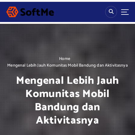
S
k
i
p
t
o
c
o
n
Home
t
Mengenal Lebih Jauh Komunitas Mobil Bandung dan Aktivitasnya
e
Mengenal Lebih Jauh
n
t
Komunitas Mobil
Bandung dan
Aktivitasnya