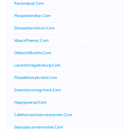
Kautorepair.com
Marjaeswinebar.com
Elmazatlanclinton.com
Ideacoffeenyc.com
Odieschillicothe.com
Lacantinitagalesburg.com
Pizzadeliverybristol.com
Greenstarsmogcheck.com
Happypawspl.com
Callahansautoservicecenter.com
Georgiascornermarket.com