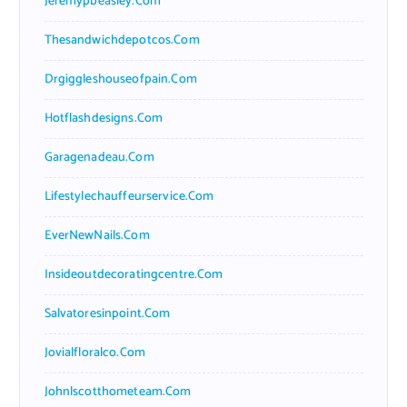
Jeremypbeasley.com
Thesandwichdepotcos.com
Drgiggleshouseofpain.com
Hotflashdesigns.com
Garagenadeau.com
Lifestylechauffeurservice.com
EverNewNails.com
Insideoutdecoratingcentre.com
Salvatoresinpoint.com
Jovialfloralco.com
Johnlscotthometeam.com