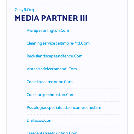
Gpsyfl.org
MEDIA PARTNER III
Vwrepairarlington.com
Cleaningservicebaltimore-Md.com
Beckslandscapeandfence.com
Vistaaltadelveramendi.com
Coastlinecateringnc.com
Cuesburgershouston.com
Psicologiaespecializadaencampeche.com
Dmtacos.com
Crescentstreetprinting.com