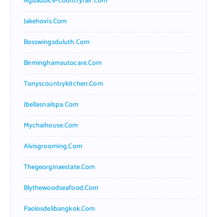
Aguadulce-Countryfair.com
Jakehovis.com
Bosswingsduluth.com
Birminghamautocare.com
Tonyscountrykitchen.com
Jbellasnailspa.com
Mychaihouse.com
Alvisgrooming.com
Thegeorginaestate.com
Blythewoodseafood.com
Paolosdelibangkok.com