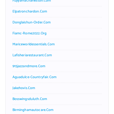
Fujiyamacharleston.com
Elpatronchardon.com
Donglaishun-Order.com
Fiamc-Rome2022.org
Mariceworldessentials.com
Lafisheriarestaurant.com
915jazzandmore.com
Aguadulce-Countryfair.com
Jakehovis.com
Bosswingsduluth.com
Birminghamautocare.com