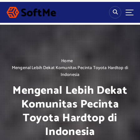
S
k
i
p
t
o
c
o
n
Home
t
Mengenal Lebih Dekat Komunitas Pecinta Toyota Hardtop di
e
Indonesia
n
Mengenal Lebih Dekat
t
Komunitas Pecinta
Toyota Hardtop di
Indonesia