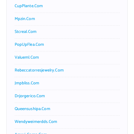
CupPlante.com
Mpzin.com
Stcreal.com
PopUpFlea.com
Valueml.com
Rebeccatorresjewelry.com
Jmpbliss.com
Drjorgerico.com
Queensushipa.com
Wendyweimerdds.com