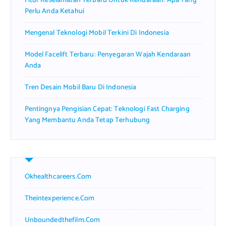
Fitur Keselamatan Terbaru Untuk Kendaraan: Apa Yang
:
Perlu Anda Ketahui
Mengenal Teknologi Mobil Terkini Di Indonesia
Model Facelift Terbaru: Penyegaran Wajah Kendaraan
Anda
Tren Desain Mobil Baru Di Indonesia
Pentingnya Pengisian Cepat: Teknologi Fast Charging
Yang Membantu Anda Tetap Terhubung
Okhealthcareers.com
Theintexperience.com
Unboundedthefilm.com