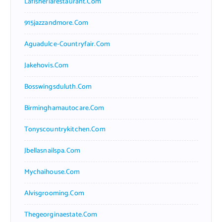
Lafisheriarestaurant.com
915jazzandmore.com
Aguadulce-Countryfair.com
Jakehovis.com
Bosswingsduluth.com
Birminghamautocare.com
Tonyscountrykitchen.com
Jbellasnailspa.com
Mychaihouse.com
Alvisgrooming.com
Thegeorginaestate.com