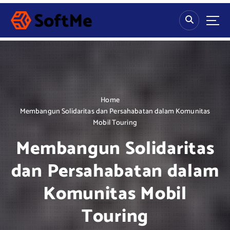
S
k
i
p
t
o
c
o
n
Home
t
Membangun Solidaritas dan Persahabatan dalam Komunitas
e
Mobil Touring
n
Membangun Solidaritas
t
dan Persahabatan dalam
Komunitas Mobil
Touring