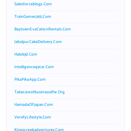
Salesforceblogs.com
TrainGames365.com
BaytownEvaCationRentals.com
JabalpurCakeDelivery.com
Halobjd.com
Intelligenceqatar.com
PikaPikaApp.com
Takecareofbusinessdfw.org
HamadaOfJapan.com
VersifyLifestyle.com
Kingscreekadventures.com