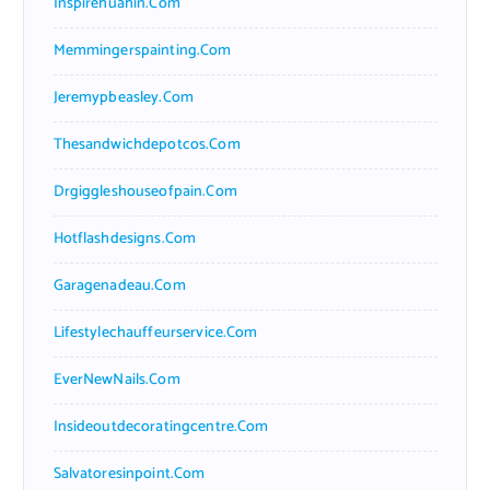
Inspirehuahin.com
Memmingerspainting.com
Jeremypbeasley.com
Thesandwichdepotcos.com
Drgiggleshouseofpain.com
Hotflashdesigns.com
Garagenadeau.com
Lifestylechauffeurservice.com
EverNewNails.com
Insideoutdecoratingcentre.com
Salvatoresinpoint.com