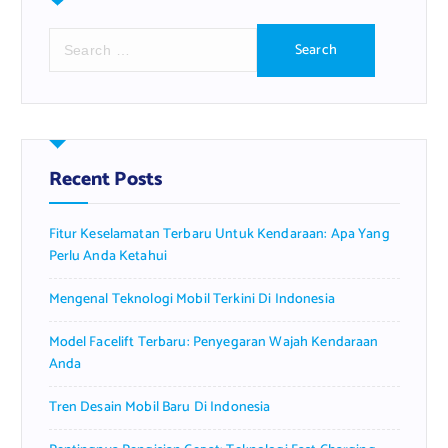
S
e
a
r
c
h
f
Recent Posts
o
r
Fitur Keselamatan Terbaru Untuk Kendaraan: Apa Yang
:
Perlu Anda Ketahui
Mengenal Teknologi Mobil Terkini Di Indonesia
Model Facelift Terbaru: Penyegaran Wajah Kendaraan
Anda
Tren Desain Mobil Baru Di Indonesia