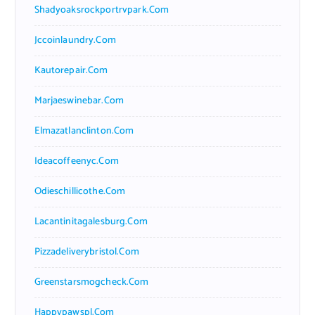
Shadyoaksrockportrvpark.com
Jccoinlaundry.com
Kautorepair.com
Marjaeswinebar.com
Elmazatlanclinton.com
Ideacoffeenyc.com
Odieschillicothe.com
Lacantinitagalesburg.com
Pizzadeliverybristol.com
Greenstarsmogcheck.com
Happypawspl.com