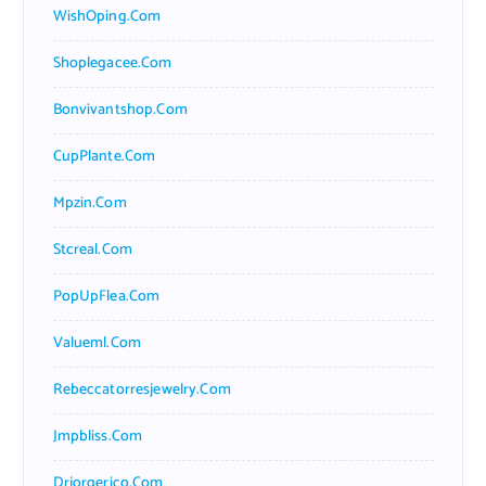
WishOping.com
Shoplegacee.com
Bonvivantshop.com
CupPlante.com
Mpzin.com
Stcreal.com
PopUpFlea.com
Valueml.com
Rebeccatorresjewelry.com
Jmpbliss.com
Drjorgerico.com