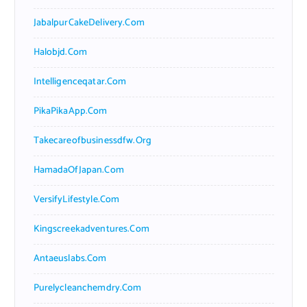
JabalpurCakeDelivery.com
Halobjd.com
Intelligenceqatar.com
PikaPikaApp.com
Takecareofbusinessdfw.org
HamadaOfJapan.com
VersifyLifestyle.com
Kingscreekadventures.com
Antaeuslabs.com
Purelycleanchemdry.com