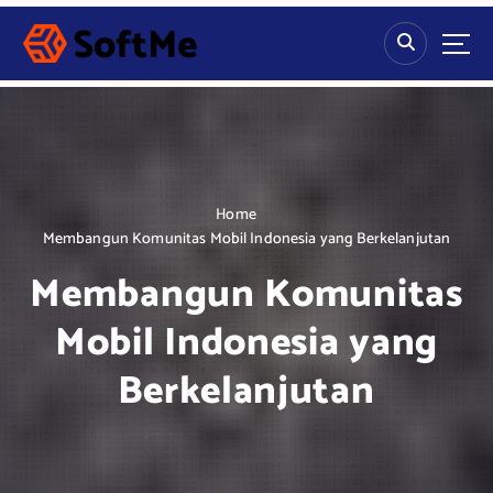
S
k
i
p
t
o
c
o
n
Home
t
Membangun Komunitas Mobil Indonesia yang Berkelanjutan
e
Membangun Komunitas
n
t
Mobil Indonesia yang
Berkelanjutan