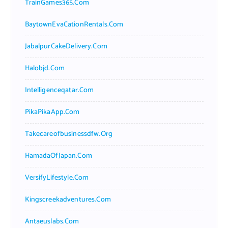
TrainGames365.com
BaytownEvaCationRentals.com
JabalpurCakeDelivery.com
Halobjd.com
Intelligenceqatar.com
PikaPikaApp.com
Takecareofbusinessdfw.org
HamadaOfJapan.com
VersifyLifestyle.com
Kingscreekadventures.com
Antaeuslabs.com