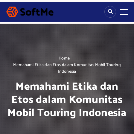
S
k
i
p
t
o
c
o
n
Home
t
Memahami Etika dan Etos dalam Komunitas Mobil Touring
e
Indonesia
n
Memahami Etika dan
t
Etos dalam Komunitas
Mobil Touring Indonesia