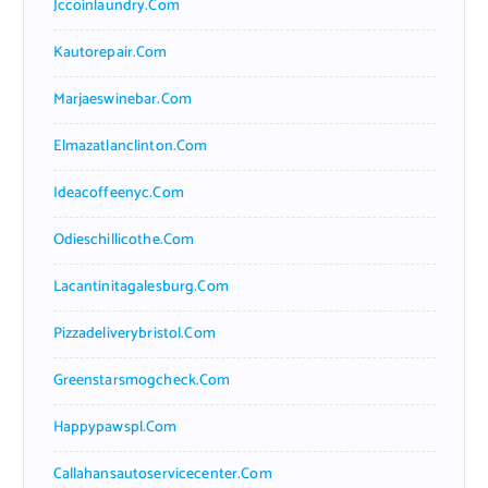
Jccoinlaundry.com
Kautorepair.com
Marjaeswinebar.com
Elmazatlanclinton.com
Ideacoffeenyc.com
Odieschillicothe.com
Lacantinitagalesburg.com
Pizzadeliverybristol.com
Greenstarsmogcheck.com
Happypawspl.com
Callahansautoservicecenter.com