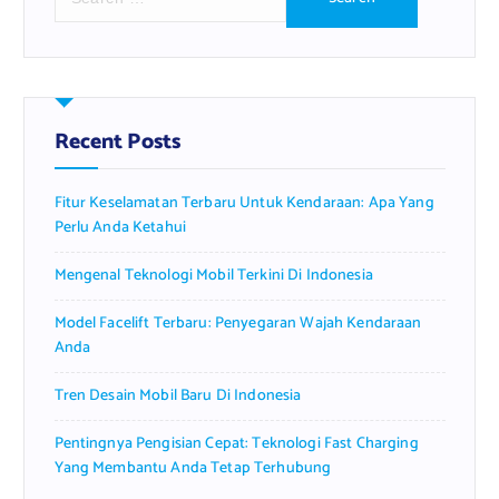
e
a
r
c
h
f
Recent Posts
o
r
Fitur Keselamatan Terbaru Untuk Kendaraan: Apa Yang
:
Perlu Anda Ketahui
Mengenal Teknologi Mobil Terkini Di Indonesia
Model Facelift Terbaru: Penyegaran Wajah Kendaraan
Anda
Tren Desain Mobil Baru Di Indonesia
Pentingnya Pengisian Cepat: Teknologi Fast Charging
Yang Membantu Anda Tetap Terhubung