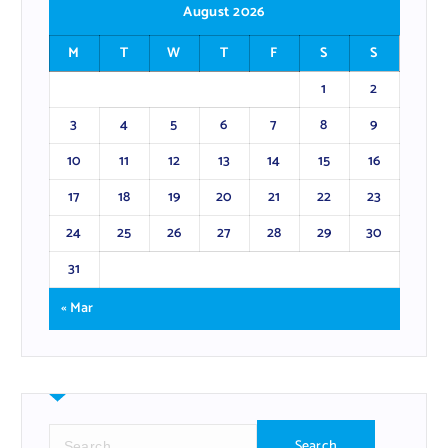
August 2026
M
T
W
T
F
S
S
1
2
3
4
5
6
7
8
9
10
11
12
13
14
15
16
17
18
19
20
21
22
23
24
25
26
27
28
29
30
31
« Mar
S