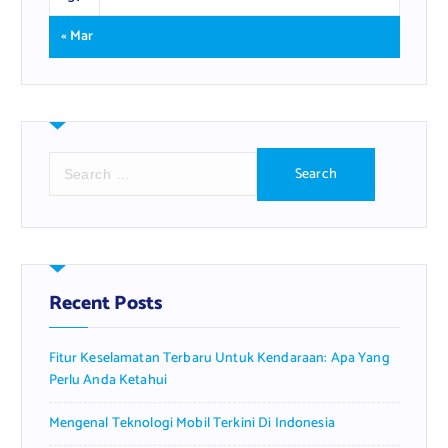
« Mar
S
e
a
r
c
h
f
Recent Posts
o
r
Fitur Keselamatan Terbaru Untuk Kendaraan: Apa Yang
:
Perlu Anda Ketahui
Mengenal Teknologi Mobil Terkini Di Indonesia