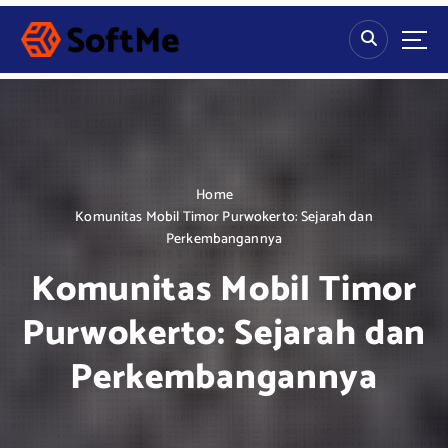
S
k
i
p
t
o
c
o
n
Home
t
Komunitas Mobil Timor Purwokerto: Sejarah dan
e
Perkembangannya
n
Komunitas Mobil Timor
t
Purwokerto: Sejarah dan
Perkembangannya