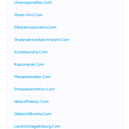
Unavozparadios.com
Shoes-Vert.com
Elbotanicopanama.com
Shadyoaksrockportrvpark.com
Jccoinlaundry.com
Kautorepair.com
Marjaeswinebar.com
Elmazatlanclinton.com
Ideacoffeenyc.com
Odieschillicothe.com
Lacantinitagalesburg.com