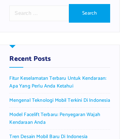
S
e
a
r
c
h
f
Recent Posts
o
r
Fitur Keselamatan Terbaru Untuk Kendaraan:
:
Apa Yang Perlu Anda Ketahui
Mengenal Teknologi Mobil Terkini Di Indonesia
Model Facelift Terbaru: Penyegaran Wajah
Kendaraan Anda
Tren Desain Mobil Baru Di Indonesia