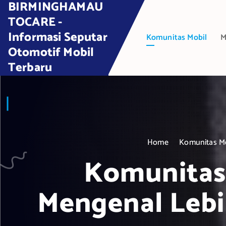
BIRMINGHAMAU
S
k
TOCARE -
i
Informasi Seputar
Komunitas Mobil
M
p
Otomotif Mobil
t
Terbaru
o
c
o
n
t
e
Home
Komunitas Mo
n
t
Komunitas 
Mengenal Leb