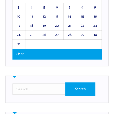
3
4
5
6
7
8
9
10
11
12
13
14
15
16
17
18
19
20
21
22
23
24
25
26
27
28
29
30
31
« Mar
S
e
a
r
c
h