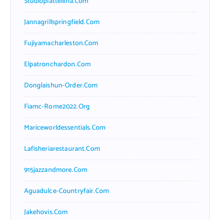
Studiopiattellina.com
Jannagrillspringfield.com
Fujiyamacharleston.com
Elpatronchardon.com
Donglaishun-Order.com
Fiamc-Rome2022.org
Mariceworldessentials.com
Lafisheriarestaurant.com
915jazzandmore.com
Aguadulce-Countryfair.com
Jakehovis.com