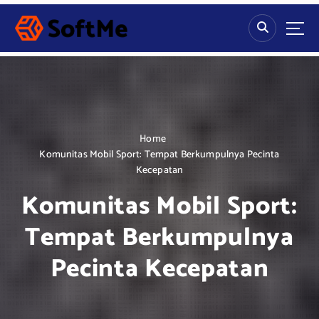
S
k
i
p
t
o
c
o
n
Home
t
Komunitas Mobil Sport: Tempat Berkumpulnya Pecinta
e
Kecepatan
n
Komunitas Mobil Sport:
t
Tempat Berkumpulnya
Pecinta Kecepatan