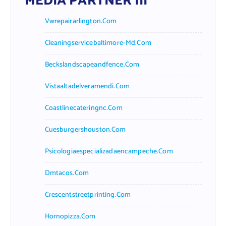
MEDIA PARTNER III
Vwrepairarlington.com
Cleaningservicebaltimore-Md.com
Beckslandscapeandfence.com
Vistaaltadelveramendi.com
Coastlinecateringnc.com
Cuesburgershouston.com
Psicologiaespecializadaencampeche.com
Dmtacos.com
Crescentstreetprinting.com
Hornopizza.com