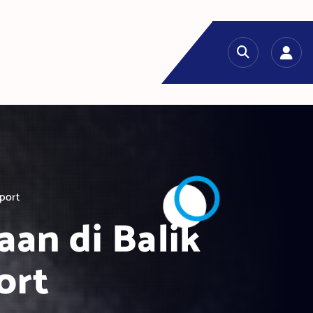
port
an di Balik
ort