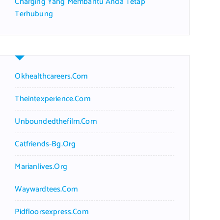
Charging Yang Membantu Anda Tetap
Terhubung
Okhealthcareers.com
Theintexperience.com
Unboundedthefilm.com
Catfriends-Bg.org
Marianlives.org
Waywardtees.com
Pidfloorsexpress.com