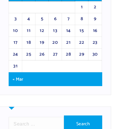
1
2
3
4
5
6
7
8
9
10
11
12
13
14
15
16
17
18
19
20
21
22
23
24
25
26
27
28
29
30
31
« Mar
S
e