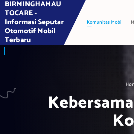
BIRMINGHAMAU
S
k
TOCARE -
i
Informasi Seputar
Komunitas Mobil
M
p
Otomotif Mobil
t
Terbaru
o
c
o
n
t
e
Ho
n
t
Kebersamaa
Ko