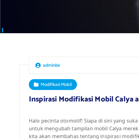
adminbir
Modifikasi Mobil
Inspirasi Modifikasi Mobil Calya
Halo pecinta otomotif! Siapa di sini yang suka
untuk mengubah tampilan mobil Calya mereka ag
kita akan membahas tentang inspirasi modifika