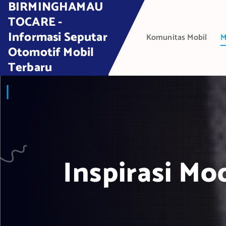
BIRMINGHAMAU
S
k
TOCARE -
i
Informasi Seputar
Komunitas Mobil
M
p
Otomotif Mobil
t
Terbaru
o
c
o
n
t
e
n
t
Inspirasi Mo