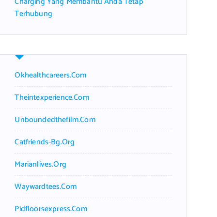
Charging Yang Membantu Anda Tetap
Terhubung
Okhealthcareers.com
Theintexperience.com
Unboundedthefilm.com
Catfriends-Bg.org
Marianlives.org
Waywardtees.com
Pidfloorsexpress.com