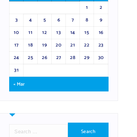
1
2
3
4
5
6
7
8
9
10
11
12
13
14
15
16
17
18
19
20
21
22
23
24
25
26
27
28
29
30
31
« Mar
S
e