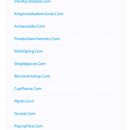
VersifyLifestyle.com
Kingscreekadventures.com
Antaeuslabs.com
Purelycleanchemdry.com
WishOping.com
Shoplegacee.com
Bonvivantshop.com
CupPlante.com
Mpzin.com
Stcreal.com
PopUpFlea.com