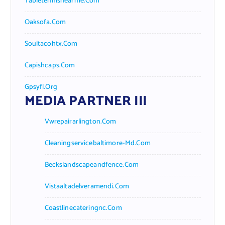
Tabletennisnearme.com
Oaksofa.com
Soultacohtx.com
Capishcaps.com
Gpsyfl.org
MEDIA PARTNER III
Vwrepairarlington.com
Cleaningservicebaltimore-Md.com
Beckslandscapeandfence.com
Vistaaltadelveramendi.com
Coastlinecateringnc.com