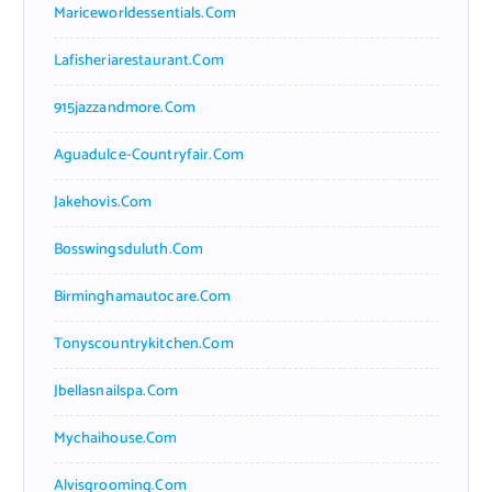
Mariceworldessentials.com
Lafisheriarestaurant.com
915jazzandmore.com
Aguadulce-Countryfair.com
Jakehovis.com
Bosswingsduluth.com
Birminghamautocare.com
Tonyscountrykitchen.com
Jbellasnailspa.com
Mychaihouse.com
Alvisgrooming.com