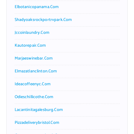
Elbotanicopanama.com
Shadyoaksrockportrvpark.com
Jccoinlaundry.com
Kautorepair.com
Marjaeswinebar.com
Elmazatlanclinton.com
Ideacoffeenyc.com
Odieschillicothe.com
Lacantinitagalesburg.com
Pizzadeliverybristol.com