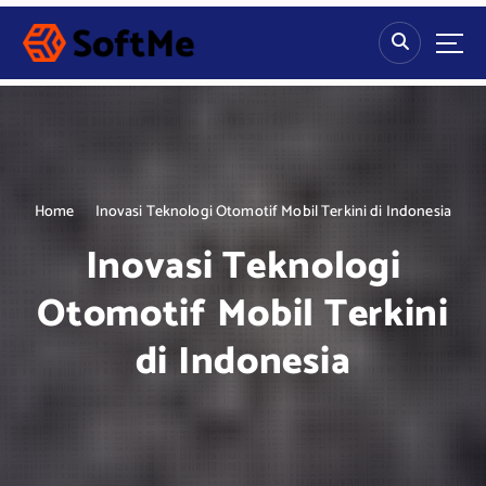
S
k
i
p
t
o
c
o
n
Home
Inovasi Teknologi Otomotif Mobil Terkini di Indonesia
t
Inovasi Teknologi
e
n
Otomotif Mobil Terkini
t
di Indonesia