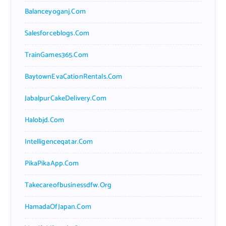
Balanceyoganj.com
Salesforceblogs.com
TrainGames365.com
BaytownEvaCationRentals.com
JabalpurCakeDelivery.com
Halobjd.com
Intelligenceqatar.com
PikaPikaApp.com
Takecareofbusinessdfw.org
HamadaOfJapan.com