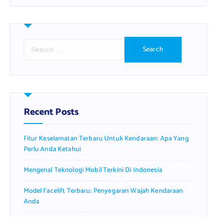
S
e
a
r
c
h
f
Recent Posts
o
r
Fitur Keselamatan Terbaru Untuk Kendaraan: Apa Yang
:
Perlu Anda Ketahui
Mengenal Teknologi Mobil Terkini Di Indonesia
Model Facelift Terbaru: Penyegaran Wajah Kendaraan
Anda