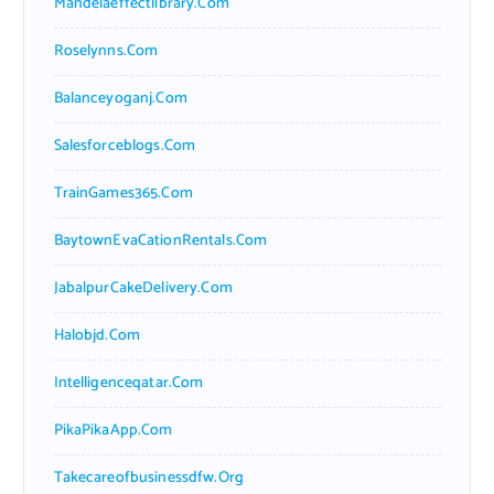
Mandelaeffectlibrary.com
Roselynns.com
Balanceyoganj.com
Salesforceblogs.com
TrainGames365.com
BaytownEvaCationRentals.com
JabalpurCakeDelivery.com
Halobjd.com
Intelligenceqatar.com
PikaPikaApp.com
Takecareofbusinessdfw.org