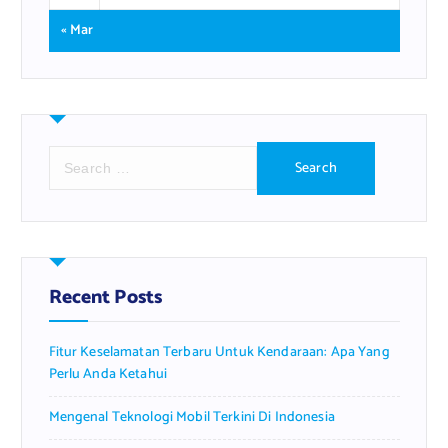
« Mar
S
e
a
r
c
h
f
Recent Posts
o
r
Fitur Keselamatan Terbaru Untuk Kendaraan: Apa Yang
:
Perlu Anda Ketahui
Mengenal Teknologi Mobil Terkini Di Indonesia