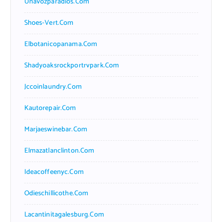
Unavozparadios.com
Shoes-Vert.com
Elbotanicopanama.com
Shadyoaksrockportrvpark.com
Jccoinlaundry.com
Kautorepair.com
Marjaeswinebar.com
Elmazatlanclinton.com
Ideacoffeenyc.com
Odieschillicothe.com
Lacantinitagalesburg.com