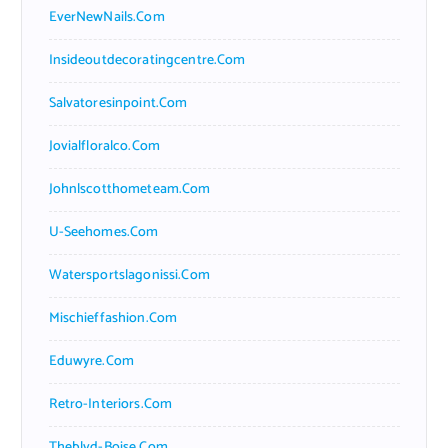
EverNewNails.com
Insideoutdecoratingcentre.com
Salvatoresinpoint.com
Jovialfloralco.com
Johnlscotthometeam.com
U-Seehomes.com
Watersportslagonissi.com
Mischieffashion.com
Eduwyre.com
Retro-Interiors.com
Theblvd-Boise.com