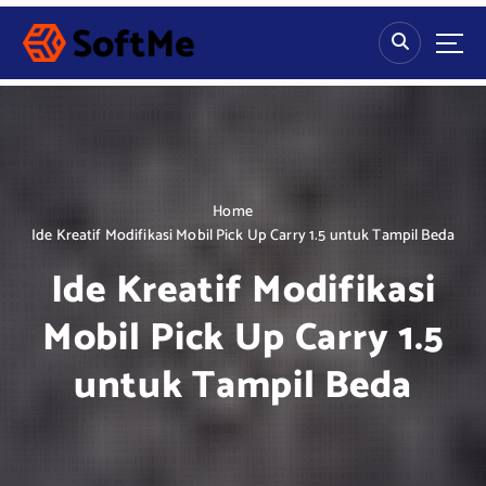
S
k
i
p
t
o
c
o
n
Home
t
Ide Kreatif Modifikasi Mobil Pick Up Carry 1.5 untuk Tampil Beda
e
Ide Kreatif Modifikasi
n
t
Mobil Pick Up Carry 1.5
untuk Tampil Beda