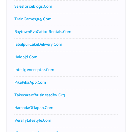
Salesforceblogs.com
TrainGames365.com
BaytownEvaCationRentals.com
JabalpurCakeDelivery.com
Halobjd.com
Intelligenceqatar.com
PikaPikaApp.com
Takecareofbusinessdfw.org
HamadaOfJapan.com
VersifyLifestyle.com