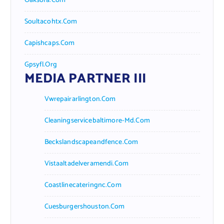
Oaksofa.com
Soultacohtx.com
Capishcaps.com
Gpsyfl.org
MEDIA PARTNER III
Vwrepairarlington.com
Cleaningservicebaltimore-Md.com
Beckslandscapeandfence.com
Vistaaltadelveramendi.com
Coastlinecateringnc.com
Cuesburgershouston.com