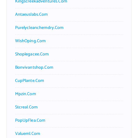
Kingscreekadventures.com
Antaeuslabs.com
Purelycleanchemdry.com
WishOping.com
Shoplegacee.com
Bonvivantshop.com
CupPlante.com
Mpzin.com
Stcreal.com
PopUpFlea.com
Valueml.com