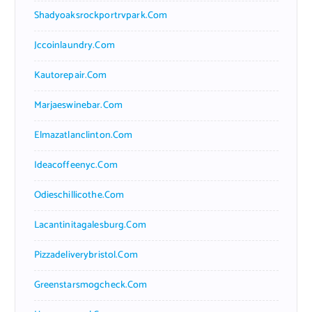
Shadyoaksrockportrvpark.com
Jccoinlaundry.com
Kautorepair.com
Marjaeswinebar.com
Elmazatlanclinton.com
Ideacoffeenyc.com
Odieschillicothe.com
Lacantinitagalesburg.com
Pizzadeliverybristol.com
Greenstarsmogcheck.com