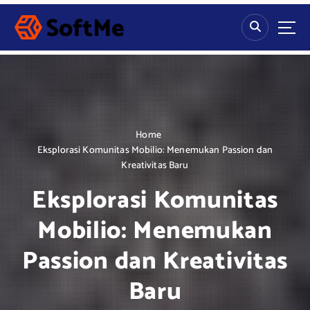
S
k
i
p
t
o
c
o
n
Home
t
Eksplorasi Komunitas Mobilio: Menemukan Passion dan
e
Kreativitas Baru
n
Eksplorasi Komunitas
t
Mobilio: Menemukan
Passion dan Kreativitas
Baru