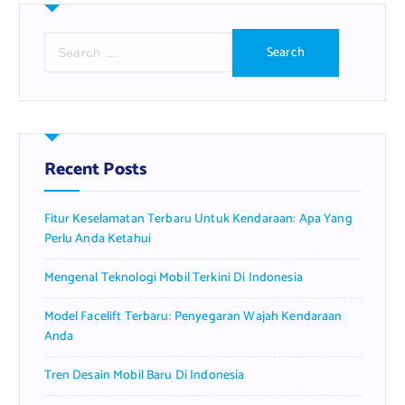
S
e
a
r
c
h
f
Recent Posts
o
r
Fitur Keselamatan Terbaru Untuk Kendaraan: Apa Yang
:
Perlu Anda Ketahui
Mengenal Teknologi Mobil Terkini Di Indonesia
Model Facelift Terbaru: Penyegaran Wajah Kendaraan
Anda
Tren Desain Mobil Baru Di Indonesia