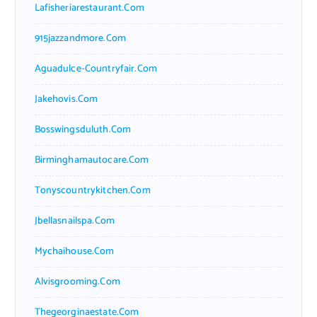
Lafisheriarestaurant.com
915jazzandmore.com
Aguadulce-Countryfair.com
Jakehovis.com
Bosswingsduluth.com
Birminghamautocare.com
Tonyscountrykitchen.com
Jbellasnailspa.com
Mychaihouse.com
Alvisgrooming.com
Thegeorginaestate.com