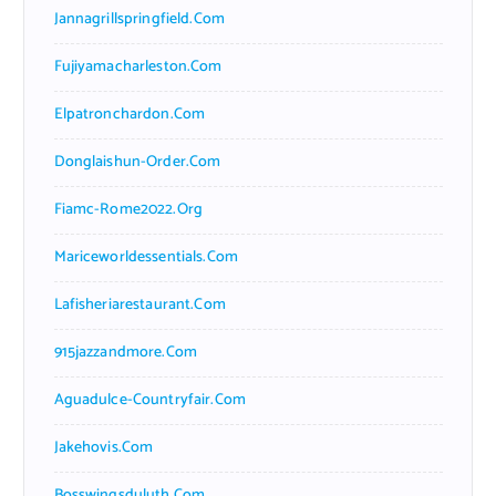
Jannagrillspringfield.com
Fujiyamacharleston.com
Elpatronchardon.com
Donglaishun-Order.com
Fiamc-Rome2022.org
Mariceworldessentials.com
Lafisheriarestaurant.com
915jazzandmore.com
Aguadulce-Countryfair.com
Jakehovis.com
Bosswingsduluth.com