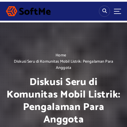
S
k
i
p
t
o
c
o
n
Home
t
Diskusi Seru di Komunitas Mobil Listrik: Pengalaman Para
e
Anggota
n
Diskusi Seru di
t
Komunitas Mobil Listrik:
Pengalaman Para
Anggota