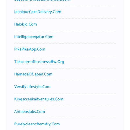
JabalpurCakeDelivery.com
Halobjd.com
Intelligenceqatar.com
PikaPikaApp.com
Takecareofbusinessdfw.org
HamadaOfJapan.com
VersifyLifestyle.com
Kingscreekadventures.com
Antaeuslabs.com
Purelycleanchemdry.com