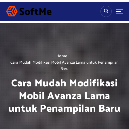
S
k
i
p
t
o
c
o
n
Home
t
Cara Mudah Modifikasi Mobil Avanza Lama untuk Penampilan
e
Baru
n
Cara Mudah Modifikasi
t
Mobil Avanza Lama
untuk Penampilan Baru