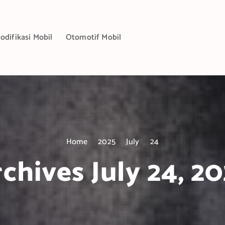
odifikasi Mobil
Otomotif Mobil
Home
2025
July
24
chives July 24, 2