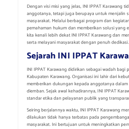
Dengan visi misi yang jelas, INI IPPAT Karawang t
anggotanya, tetapi juga berupaya untuk menjalin 
masyarakat. Melalui berbagai program dan kegiatan
pemahaman hukum dan memberikan solusi yang efek
kita kenali lebih dekat INI IPPAT Karawang dan 
serta melayani masyarakat dengan penuh dedikasi.
Sejarah INI IPPAT Karaw
INI IPPAT Karawang didirikan sebagai wadah bagi p
Kabupaten Karawang. Organisasi ini lahir dari keb
memberikan dukungan kepada anggotanya dalam 
diemban. Sejak awal kehadirannya, INI IPPAT Kar
standar etika dan pelayanan publik yang transpara
Seiring berjalannya waktu, INI IPPAT Karawang me
dilakukan tidak hanya terbatas pada pengembangan
masyarakat. Ini bertujuan untuk meningkatkan p