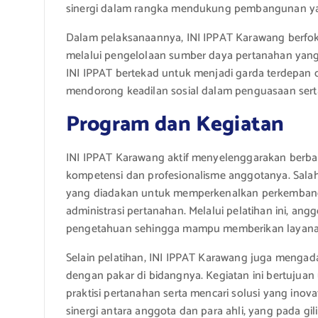
sinergi dalam rangka mendukung pembangunan y
Dalam pelaksanaannya, INI IPPAT Karawang berfo
melalui pengelolaan sumber daya pertanahan yang a
INI IPPAT bertekad untuk menjadi garda terdepan
mendorong keadilan sosial dalam penguasaan sert
Program dan Kegiatan
INI IPPAT Karawang aktif menyelenggarakan berb
kompetensi dan profesionalisme anggotanya. Salah
yang diadakan untuk memperkenalkan perkembang
administrasi pertanahan. Melalui pelatihan ini, a
pengetahuan sehingga mampu memberikan layanan
Selain pelatihan, INI IPPAT Karawang juga meng
dengan pakar di bidangnya. Kegiatan ini bertujuan
praktisi pertanahan serta mencari solusi yang inova
sinergi antara anggota dan para ahli, yang pada gi