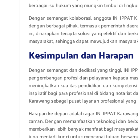
berbagai isu hukum yang mungkin timbul di lingk
Dengan semangat kolaborasi, anggota INI IPPAT 
dengan berbagai pihak, termasuk pemerintah daera
ini, diharapkan tercipta solusi yang efektif dan be
masyarakat, sehingga dapat mewujudkan masyaraka
Kesimpulan dan Harapan
Dengan semangat dan dedikasi yang tinggi, INI I
pengembangan profesi dan pelayanan kepada mas
meningkatkan kualitas pendidikan dan kompetensi 
inspiratif bagi para profesional di bidang notariat 
Karawang sebagai pusat layanan profesional yang 
Harapan ke depan adalah agar INI IPPAT Karawan
zaman. Dengan memanfaatkan teknologi dan berbaga
memberikan lebih banyak manfaat bagi masyarakat
juga menjadi kunci untuk mencapai tujuan bersama 