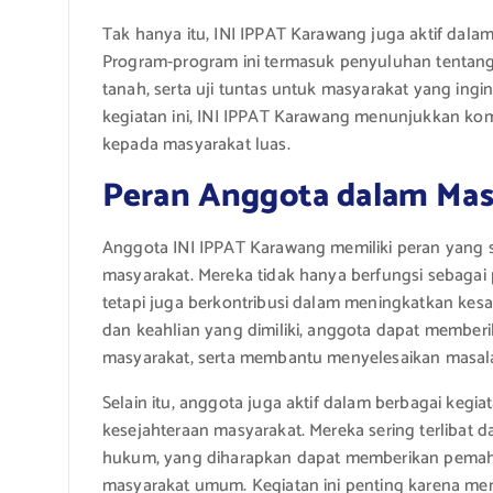
Tak hanya itu, INI IPPAT Karawang juga aktif dala
Program-program ini termasuk penyuluhan tentang
tanah, serta uji tuntas untuk masyarakat yang ingi
kegiatan ini, INI IPPAT Karawang menunjukkan ko
kepada masyarakat luas.
Peran Anggota dalam Mas
Anggota INI IPPAT Karawang memiliki peran yang
masyarakat. Mereka tidak hanya berfungsi sebagai
tetapi juga berkontribusi dalam meningkatkan kes
dan keahlian yang dimiliki, anggota dapat member
masyarakat, serta membantu menyelesaikan masal
Selain itu, anggota juga aktif dalam berbagai kegi
kesejahteraan masyarakat. Mereka sering terliba
hukum, yang diharapkan dapat memberikan pemah
masyarakat umum. Kegiatan ini penting karena 