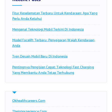
o
r
Fitur Keselamatan Terbaru Untuk Kendaraan: Apa Yang
:
Perlu Anda Ketahui
Mengenal Teknologi Mobil Terkini Di Indonesia
Model Facelift Terbaru: Penyegaran Wajah Kendaraan
Anda
Tren Desain Mobil Baru Di Indonesia
Pentingnya Pengisian Cepat: Teknologi Fast Charging
Yang Membantu Anda Tetap Terhubung
Okhealthcareers.com
Theintexperience.com