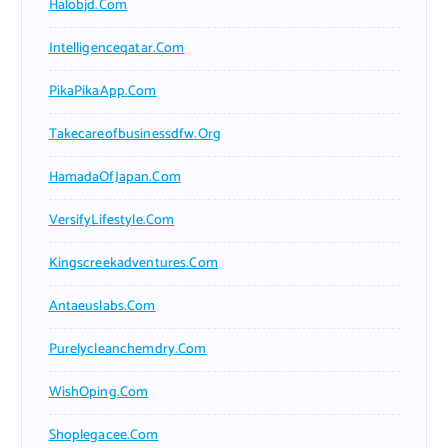
Halobjd.com
Intelligenceqatar.com
PikaPikaApp.com
Takecareofbusinessdfw.org
HamadaOfJapan.com
VersifyLifestyle.com
Kingscreekadventures.com
Antaeuslabs.com
Purelycleanchemdry.com
WishOping.com
Shoplegacee.com