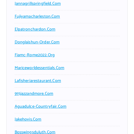
Jannagrillspringfield.com
Fujiyamacharleston.com
Elpatronchardon.com
Donglaishun-Order.com
Fiamc-Rome2022.org
Mariceworldessentials.com
Lafisheriarestaurant.com
915jazzandmore.com
Aguadulce-Countryfair.com
Jakehovis.com
Bosswingsduluth.com