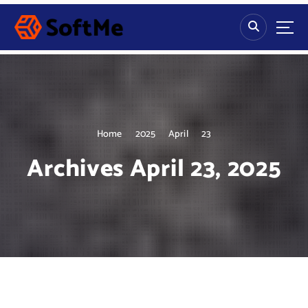
S
k
i
p
t
o
c
o
n
Home
2025
April
23
t
Archives April 23, 2025
e
n
t