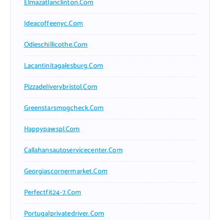
Elmazatlanclinton.com
Ideacoffeenyc.com
Odieschillicothe.com
Lacantinitagalesburg.com
Pizzadeliverybristol.com
Greenstarsmogcheck.com
Happypawspl.com
Callahansautoservicecenter.com
Georgiascornermarket.com
Perfectfit24-7.com
Portugalprivatedriver.com