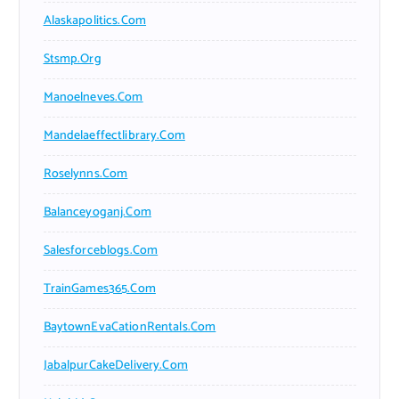
Alaskapolitics.com
Stsmp.org
Manoelneves.com
Mandelaeffectlibrary.com
Roselynns.com
Balanceyoganj.com
Salesforceblogs.com
TrainGames365.com
BaytownEvaCationRentals.com
JabalpurCakeDelivery.com