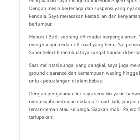
Pengalaman saya mengendarai Mobil Pajero Sport 
Dengan mesin bertenaga dan suspensi yang nyaman
kendala. Saya merasakan kestabilan dan kenyaman
berlumpur.
Menurut Budi, seorang off-roader berpengalaman,
menghadapi medan off-road yang berat. Suspensi
Super Select II membuatnya sangat handal di berbag
Saat melintasi sungai yang dangkal, saya juga mera
ground clearance dan kemampuan wading hingga k
untuk petualangan di alam bebas.
Dengan pengalaman ini, saya semakin yakin bahwa 
menjelajahi berbagai medan off-road. Jadi, janga
teman-teman atau keluarga. Siapkan mobil Pajero S
terlupakan!