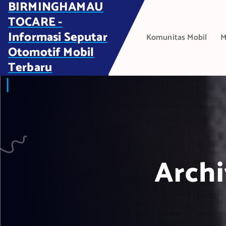
BIRMINGHAMAU
S
k
TOCARE -
i
Informasi Seputar
Komunitas Mobil
M
p
Otomotif Mobil
t
Terbaru
o
c
o
n
t
e
n
t
Archi