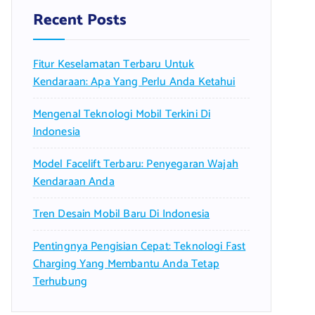
f
Recent Posts
o
r
Fitur Keselamatan Terbaru Untuk
:
Kendaraan: Apa Yang Perlu Anda Ketahui
Mengenal Teknologi Mobil Terkini Di
Indonesia
Model Facelift Terbaru: Penyegaran Wajah
Kendaraan Anda
Tren Desain Mobil Baru Di Indonesia
Pentingnya Pengisian Cepat: Teknologi Fast
Charging Yang Membantu Anda Tetap
Terhubung