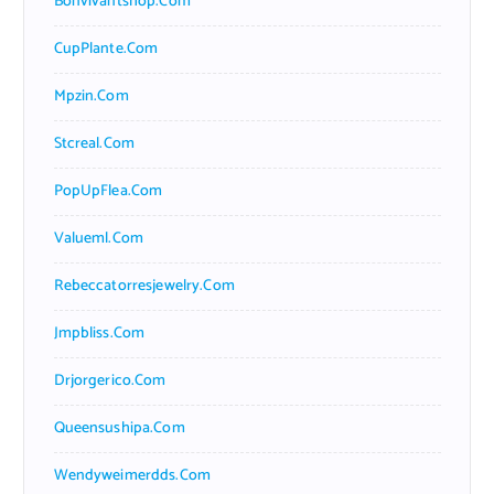
Bonvivantshop.com
CupPlante.com
Mpzin.com
Stcreal.com
PopUpFlea.com
Valueml.com
Rebeccatorresjewelry.com
Jmpbliss.com
Drjorgerico.com
Queensushipa.com
Wendyweimerdds.com