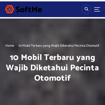
S
k
i
p
t
o
c
o
n
Home
10 Mobil Terbaru yang Wajib Diketahui Pecinta Otomotif
t
10 Mobil Terbaru yang
e
n
Wajib Diketahui Pecinta
t
Otomotif