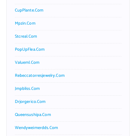
CupPlante.com
Mpzin.com
Stcreal.com
PopUpFlea.com
Valueml.com
Rebeccatorresjewelry.com
Jmpbliss.com
Drjorgerico.com
Queensushipa.com
Wendyweimerdds.com