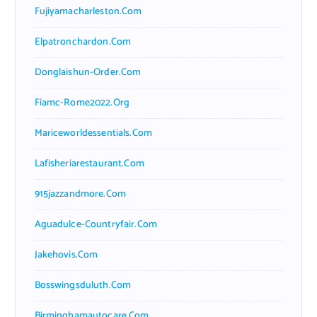
Fujiyamacharleston.com
Elpatronchardon.com
Donglaishun-Order.com
Fiamc-Rome2022.org
Mariceworldessentials.com
Lafisheriarestaurant.com
915jazzandmore.com
Aguadulce-Countryfair.com
Jakehovis.com
Bosswingsduluth.com
Birminghamautocare.com