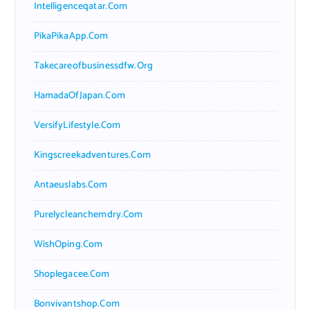
Intelligenceqatar.com
PikaPikaApp.com
Takecareofbusinessdfw.org
HamadaOfJapan.com
VersifyLifestyle.com
Kingscreekadventures.com
Antaeuslabs.com
Purelycleanchemdry.com
WishOping.com
Shoplegacee.com
Bonvivantshop.com