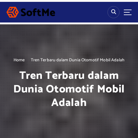
S
k
i
p
t
o
c
o
n
Home
Tren Terbaru dalam Dunia Otomotif Mobil Adalah
t
Tren Terbaru dalam
e
n
Dunia Otomotif Mobil
t
Adalah