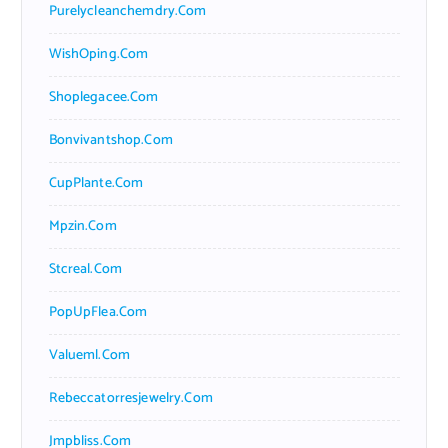
Purelycleanchemdry.com
WishOping.com
Shoplegacee.com
Bonvivantshop.com
CupPlante.com
Mpzin.com
Stcreal.com
PopUpFlea.com
Valueml.com
Rebeccatorresjewelry.com
Jmpbliss.com