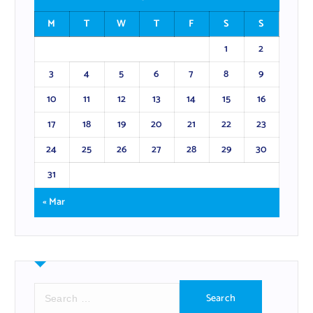
M
T
W
T
F
S
S
1
2
3
4
5
6
7
8
9
10
11
12
13
14
15
16
17
18
19
20
21
22
23
24
25
26
27
28
29
30
31
« Mar
S
e