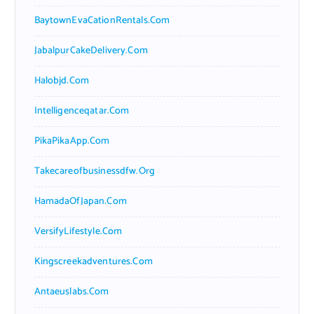
BaytownEvaCationRentals.com
JabalpurCakeDelivery.com
Halobjd.com
Intelligenceqatar.com
PikaPikaApp.com
Takecareofbusinessdfw.org
HamadaOfJapan.com
VersifyLifestyle.com
Kingscreekadventures.com
Antaeuslabs.com