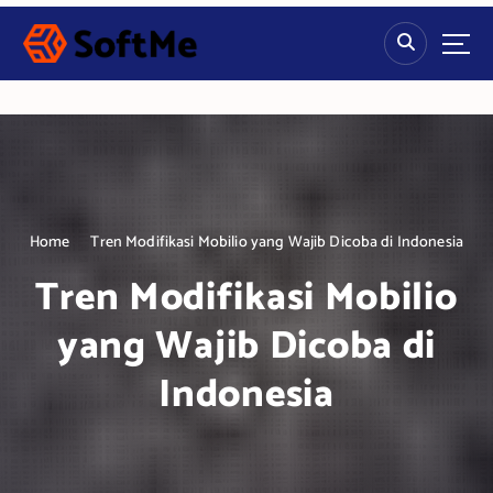
S
k
i
p
t
o
c
o
n
t
Home
Tren Modifikasi Mobilio yang Wajib Dicoba di Indonesia
e
n
Tren Modifikasi Mobilio
t
yang Wajib Dicoba di
Indonesia