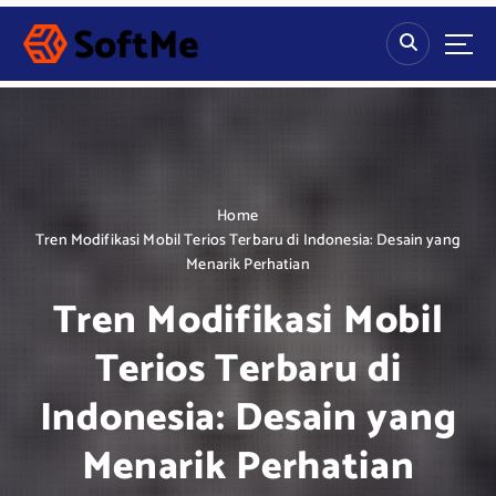
S
k
i
p
t
o
c
o
n
Home
t
Tren Modifikasi Mobil Terios Terbaru di Indonesia: Desain yang
e
Menarik Perhatian
n
Tren Modifikasi Mobil
t
Terios Terbaru di
Indonesia: Desain yang
Menarik Perhatian