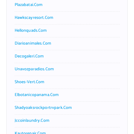
Plazabatai.com
Hawkscayresort.com
Hellonquads.com
Diarioanimales.com
Decogaleri.com
Unavozparadios.com
Shoes-Vert.com
Elbotanicopanama.com
Shadyoaksrockportrvpark.com
Jccoinlaundry.com
Kautorepair.com