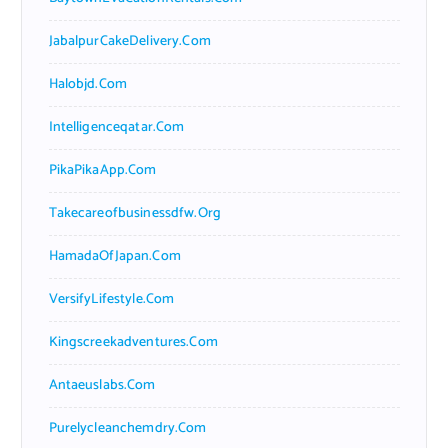
JabalpurCakeDelivery.com
Halobjd.com
Intelligenceqatar.com
PikaPikaApp.com
Takecareofbusinessdfw.org
HamadaOfJapan.com
VersifyLifestyle.com
Kingscreekadventures.com
Antaeuslabs.com
Purelycleanchemdry.com