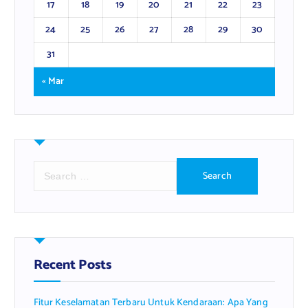
17
18
19
20
21
22
23
24
25
26
27
28
29
30
31
« Mar
S
e
a
r
c
h
f
Recent Posts
o
r
Fitur Keselamatan Terbaru Untuk Kendaraan: Apa Yang
: