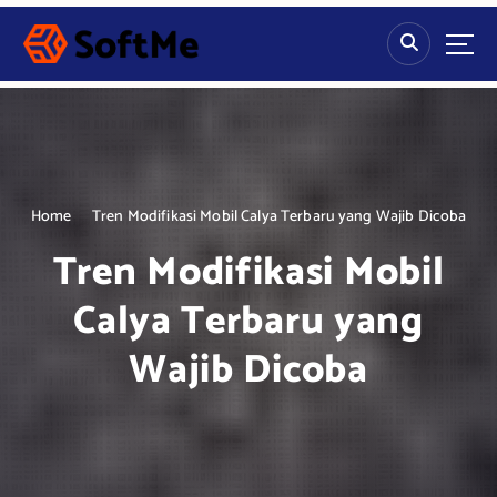
S
k
i
p
t
o
c
o
n
Home
Tren Modifikasi Mobil Calya Terbaru yang Wajib Dicoba
t
Tren Modifikasi Mobil
e
n
Calya Terbaru yang
t
Wajib Dicoba