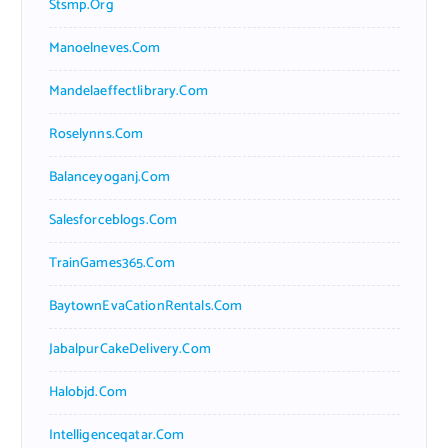
Stsmp.org
Manoelneves.com
Mandelaeffectlibrary.com
Roselynns.com
Balanceyoganj.com
Salesforceblogs.com
TrainGames365.com
BaytownEvaCationRentals.com
JabalpurCakeDelivery.com
Halobjd.com
Intelligenceqatar.com