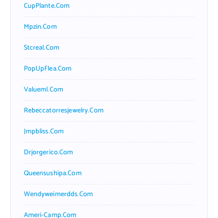
CupPlante.com
Mpzin.com
Stcreal.com
PopUpFlea.com
Valueml.com
Rebeccatorresjewelry.com
Jmpbliss.com
Drjorgerico.com
Queensushipa.com
Wendyweimerdds.com
Ameri-Camp.com