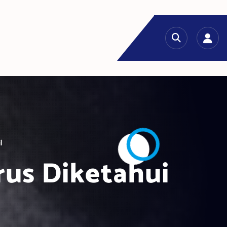
l
rus Diketahui