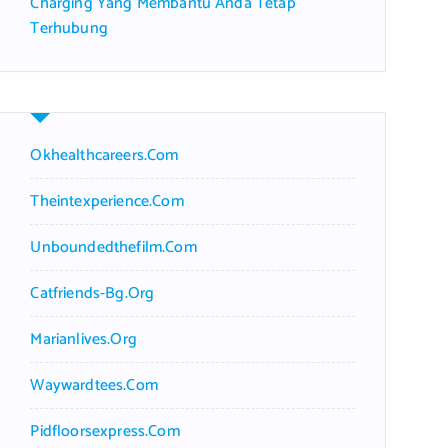
Charging Yang Membantu Anda Tetap
Terhubung
Okhealthcareers.com
Theintexperience.com
Unboundedthefilm.com
Catfriends-Bg.org
Marianlives.org
Waywardtees.com
Pidfloorsexpress.com