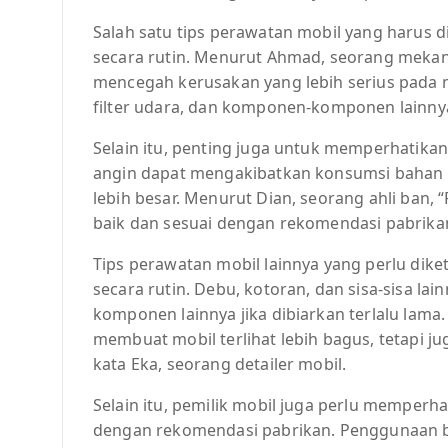
Salah satu tips perawatan mobil yang harus d
secara rutin. Menurut Ahmad, seorang mekanik
mencegah kerusakan yang lebih serius pada m
filter udara, dan komponen-komponen lainnya
Selain itu, penting juga untuk memperhatikan
angin dapat mengakibatkan konsumsi bahan ba
lebih besar. Menurut Dian, seorang ahli ban, 
baik dan sesuai dengan rekomendasi pabrika
Tips perawatan mobil lainnya yang perlu dik
secara rutin. Debu, kotoran, dan sisa-sisa l
komponen lainnya jika dibiarkan terlalu lama
membuat mobil terlihat lebih bagus, tetapi ju
kata Eka, seorang detailer mobil.
Selain itu, pemilik mobil juga perlu memper
dengan rekomendasi pabrikan. Penggunaan b