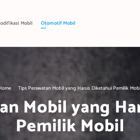
odifikasi Mobil
Otomotif Mobil
Home
Tips Perawatan Mobil yang Harus Diketahui Pemilik Mobi
an Mobil yang Ha
Pemilik Mobil