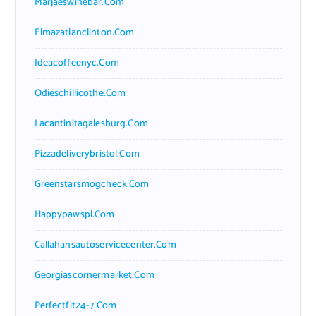
Marjaeswinebar.com
Elmazatlanclinton.com
Ideacoffeenyc.com
Odieschillicothe.com
Lacantinitagalesburg.com
Pizzadeliverybristol.com
Greenstarsmogcheck.com
Happypawspl.com
Callahansautoservicecenter.com
Georgiascornermarket.com
Perfectfit24-7.com