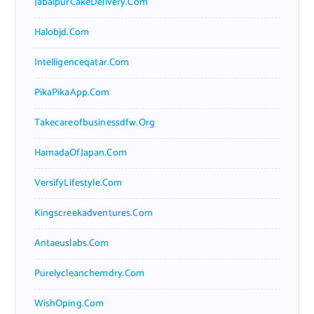
JabalpurCakeDelivery.com
Halobjd.com
Intelligenceqatar.com
PikaPikaApp.com
Takecareofbusinessdfw.org
HamadaOfJapan.com
VersifyLifestyle.com
Kingscreekadventures.com
Antaeuslabs.com
Purelycleanchemdry.com
WishOping.com