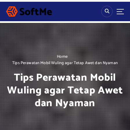
S
k
i
p
t
o
c
o
n
Home
t
Tips Perawatan Mobil Wuling agar Tetap Awet dan Nyaman
e
Tips Perawatan Mobil
n
t
Wuling agar Tetap Awet
dan Nyaman