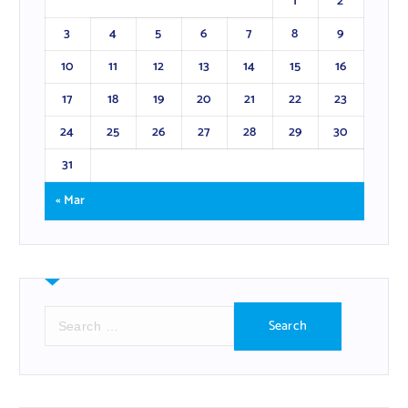
1
2
3
4
5
6
7
8
9
10
11
12
13
14
15
16
17
18
19
20
21
22
23
24
25
26
27
28
29
30
31
« Mar
S
e
a
r
c