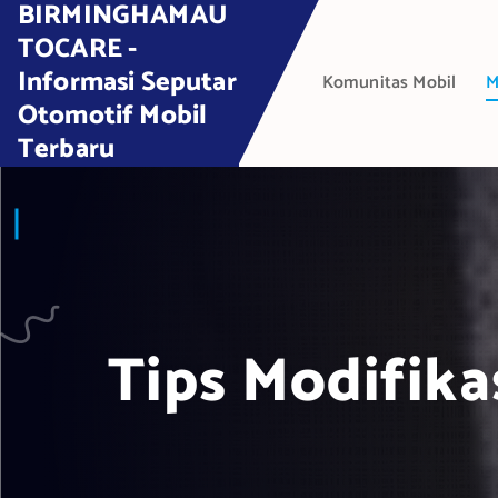
BIRMINGHAMAU
S
k
TOCARE -
i
Informasi Seputar
Komunitas Mobil
M
p
Otomotif Mobil
t
Terbaru
o
c
o
n
t
e
n
t
Tips Modifika