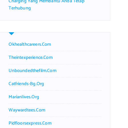
Charging Yang Membantu Anda Tetap
Terhubung
Okhealthcareers.com
Theintexperience.com
Unboundedthefilm.com
Catfriends-Bg.org
Marianlives.org
Waywardtees.com
Pidfloorsexpress.com