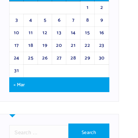
1
2
3
4
5
6
7
8
9
10
11
12
13
14
15
16
17
18
19
20
21
22
23
24
25
26
27
28
29
30
31
« Mar
S
e