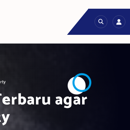
rty
Terbaru agar
ty