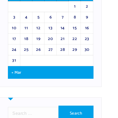
1
2
3
4
5
6
7
8
9
10
11
12
13
14
15
16
17
18
19
20
21
22
23
24
25
26
27
28
29
30
31
« Mar
S
e