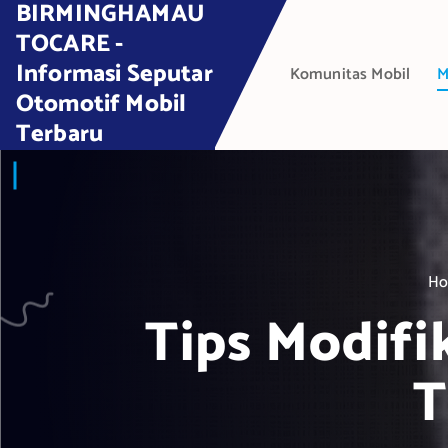
BIRMINGHAMAU
S
k
TOCARE -
i
Informasi Seputar
Komunitas Mobil
M
p
Otomotif Mobil
t
Terbaru
o
c
o
n
t
e
H
n
t
Tips Modifi
T