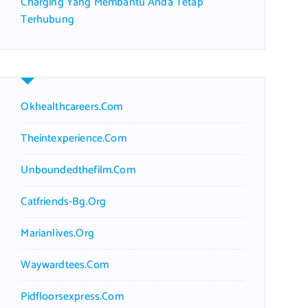
Charging Yang Membantu Anda Tetap
Terhubung
Okhealthcareers.com
Theintexperience.com
Unboundedthefilm.com
Catfriends-Bg.org
Marianlives.org
Waywardtees.com
Pidfloorsexpress.com