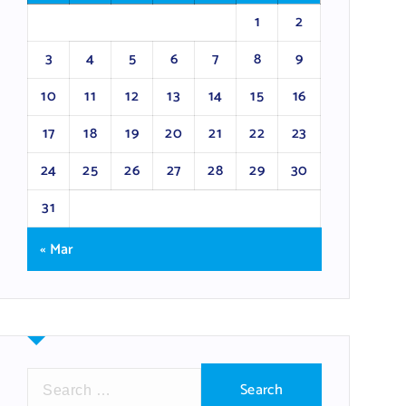
1
2
3
4
5
6
7
8
9
10
11
12
13
14
15
16
17
18
19
20
21
22
23
24
25
26
27
28
29
30
31
« Mar
S
e