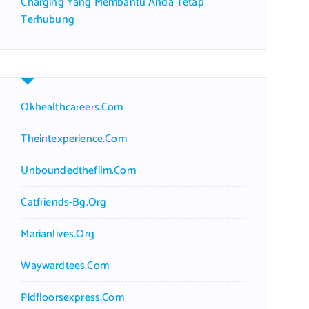
Charging Yang Membantu Anda Tetap
Terhubung
Okhealthcareers.com
Theintexperience.com
Unboundedthefilm.com
Catfriends-Bg.org
Marianlives.org
Waywardtees.com
Pidfloorsexpress.com