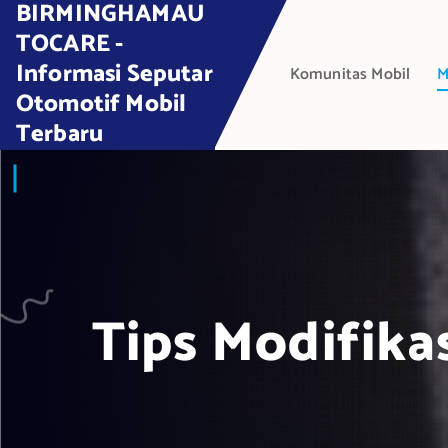
BIRMINGHAMAU
S
k
TOCARE -
i
Informasi Seputar
Komunitas Mobil
M
p
Otomotif Mobil
t
Terbaru
o
c
o
n
t
e
n
t
Tips Modifika